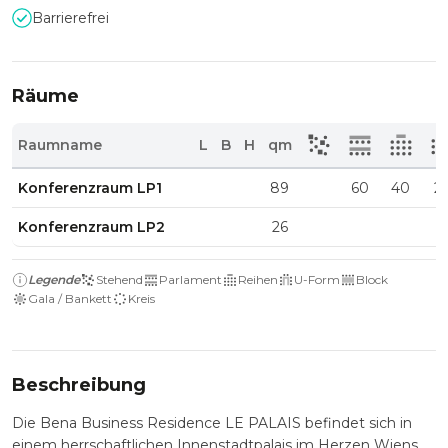
Barrierefrei
Räume
Raumname
L
B
H
qm
Konferenzraum LP1
89
60
40
2
Konferenzraum LP2
26
Legende
Stehend
Parlament
Reihen
U-Form
Block
Gala / Bankett
Kreis
Beschreibung
Die Bena Business Residence LE PALAIS befindet sich in
einem herrschaftlichen Innenstadtpalais im Herzen Wiens,