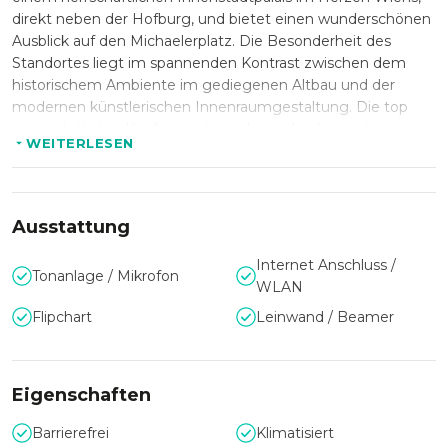
direkt neben der Hofburg, und bietet einen wunderschönen
Ausblick auf den Michaelerplatz. Die Besonderheit des
Standortes liegt im spannenden Kontrast zwischen dem
historischem Ambiente im gediegenen Altbau und der
modernen künstlerischen Innenraumgestaltung. Die top
ausgestatteten Konferenzräume beeindrucken mit einer
WEITERLESEN
Raumhöhe von mehr als 5m, Stuckdecken und Flügeltüren,
die durch Gestaltungselemente und Lichtinstallationen des
Künstlers Friedrich Biedermann perfekt zu einem
einzigartigen Gesamtkunstwerk kombiniert werden. Der
Ausstattung
Prunksaal bietet mehrere Balkone zum Michaelerplatz und
beeindruckt besonders durch den Blick auf das historische
Internet Anschluss /
Tonanlage / Mikrofon
Zentrum (römische Ausgrabungen, Hofburg,
WLAN
Michaelerkirche).
Flipchart
Leinwand / Beamer
LE PALAIS eignet sich ganz besonders für Veranstaltungen,
die in exklusivem Rahmen stattfinden sollen. Die
Räumlichkeiten werden individuell für Ihre
Eigenschaften
Presseveranstaltung, Konferenz, Besprechung oder Ihr
Seminar vorbereitet und können auch außerhalb der
Barrierefrei
Klimatisiert