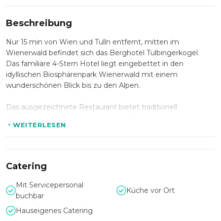
Beschreibung
Nur 15 min von Wien und Tulln entfernt, mitten im
Wienerwald befindet sich das Berghotel Tulbingerkogel.
Das familiäre 4-Stern Hotel liegt eingebettet in den
idyllischen Biosphärenpark Wienerwald mit einem
wunderschönen Blick bis zu den Alpen.
Das ausgezeichnete Restaurant bietet traditionell
Österreichisches mit internationalen Einflüssen, der
WEITERLESEN
Weinkeller ist mit über 1400 edlen Tropfen bestückt. Neben
dem Restaurant befindet sich der „Erste Internationale
Sommelier-Weingarten“ mit Reben aus 30 verschiedenen
Ländern, die anlässlich der Sommelier-WM 1998 von den
Catering
Landesvertretern gepflanzt wurden.
Mit Servicepersonal
Küche vor Ort
Der Seminar- und Veranstaltungsbereich umfasst 900 m2
buchbar
für Tagungen und Konferenzen, sowie Feiern und Bankette
Hauseigenes Catering
aller Art von 2 – 250 Personen. Alle 8 Seminarräume