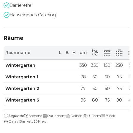
Barrierefrei
Hauseigenes Catering
Räume
Raumname
L
B
H
qm
Wintergarten
350
350
150
250
5
Wintergarten 1
78
60
60
75
3
Wintergarten 2
77
60
60
75
3
Wintergarten 3
95
80
75
90
4
Legende
Stehend
Parlament
Reihen
U-Form
Block
Gala / Bankett
Kreis