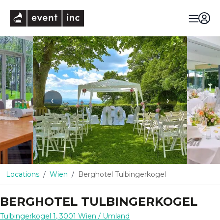
eventinc
‹
›
Locations
Wien
Berghotel Tulbingerkogel
BERGHOTEL TULBINGERKOGEL
Tulbingerkogel 1
,
3001
Wien
/ Umland