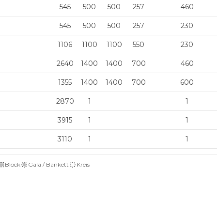
545
500
500
257
460
545
500
500
257
230
1106
1100
1100
550
230
2640
1400
1400
700
460
1355
1400
1400
700
600
2870
1
1
3915
1
1
3110
1
1
Block
Gala / Bankett
Kreis