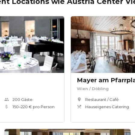
ent Locations wie
Austria Center V
Wien
/ Döbling
200
Gäste
Restaurant / Café
150
–
220
€ pro Person
Hauseigenes Catering