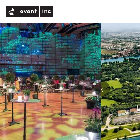
eventinc
‹