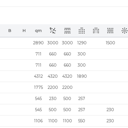
B
H
qm
2890
3000
3000
1290
1500
711
660
660
300
711
660
660
300
4312
4320
4320
1890
1775
2200
2200
545
230
500
257
545
500
500
257
230
1106
1100
1100
550
230