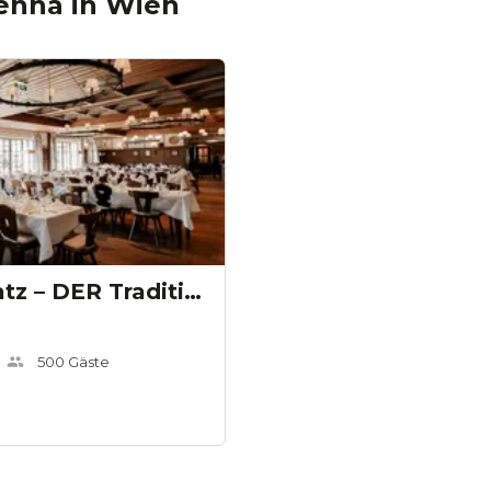
ienna
in
Wien
Mayer am Pfarrplatz – DER Traditionsheurige
500
Gäste