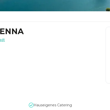
IENNA
adt
Hauseigenes Catering