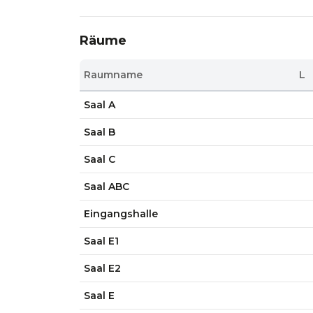
Räume
Raumname
L
Saal A
Saal B
Saal C
Saal ABC
Eingangshalle
Saal E1
Saal E2
Saal E