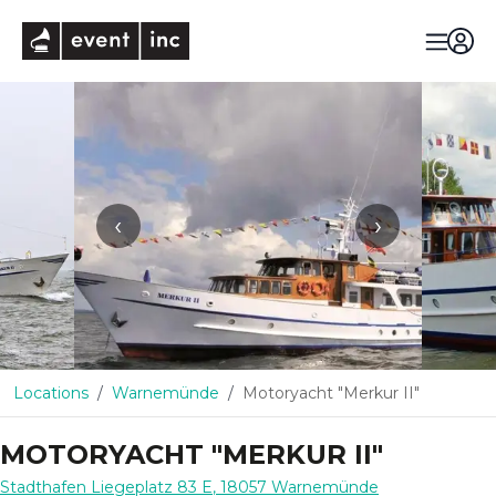
eventinc
‹
›
Locations
Warnemünde
Motoryacht "Merkur II"
MOTORYACHT "MERKUR II"
Stadthafen Liegeplatz 83 E
,
18057
Warnemünde