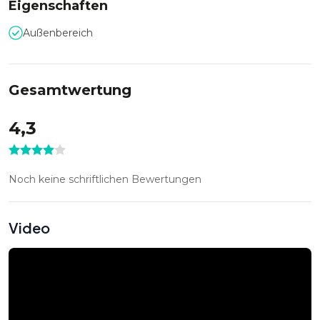
Eigenschaften
MS Koi
MS Princess
Außenbereich
Raddampfer "Freya"
Gesamtwertung
4,3
Noch keine schriftlichen Bewertungen
Video