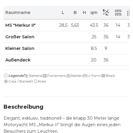
Raumname
L
B
H
qm
MS "Merkur II"
28,5
5,63
43.5
36
14
30
Großer Salon
25
36
14
30
Kleiner Salon
8.5
9
Außendeck
20
36
Legende
Stehend
Parlament
Reihen
U-Form
Block
Gala / Bankett
Kreis
Beschreibung
Elegant, exklusiv, traditionell – die knapp 30 Meter lange
Motoryacht MS „Merkur II“ bringt die Augen eines jeden
Besuchers zum Leuchten.