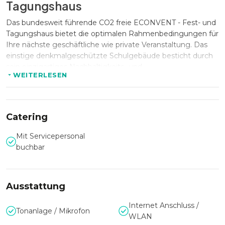
Tagungshaus
Das bundesweit führende CO2 freie ECONVENT - Fest- und
Tagungshaus bietet die optimalen Rahmenbedingungen für
Ihre nächste geschäftliche wie private Veranstaltung. Das
einstige denkmalgeschützte Schulgebäude besticht durch
sein einzigartiges Nachhaltigkeits- und
WEITERLESEN
Umweltgerechtigkeitskonzept.
Ausstattung und Service
Catering
Das ECONVENT - Fest- und Tagungshaus überzeugt mit
Mit Servicepersonal
seinen stilvollen und mit modernster Tagungstechnik
buchbar
ausgestatteten Räumlichkeiten. Bis zu 160 Gäst:innen
finden im Rahmen Ihres Events Platz. Durch Biozentrierheit
zeichnet sich ebenfalls Ihre kulinarische Versorgung aus.
Ausstattung
Im ECOINN Hotel finden Sie passende und behagliche
Übernachtungsmöglichkeiten.
Internet Anschluss /
Tonanlage / Mikrofon
WLAN
Das ECONVENT - Fest- und Tagungshaus Team unterstützt