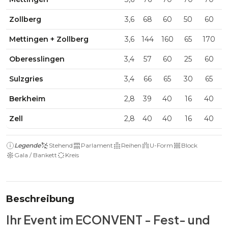
Zollberg
3,6
68
60
50
60
Mettingen + Zollberg
3,6
144
160
65
170
Oberesslingen
3,4
57
60
25
60
Sulzgries
3,4
66
65
30
65
Berkheim
2,8
39
40
16
40
Zell
2,8
40
40
16
40
Legende
Stehend
Parlament
Reihen
U-Form
Block
Gala / Bankett
Kreis
Beschreibung
Ihr Event im ECONVENT - Fest- und