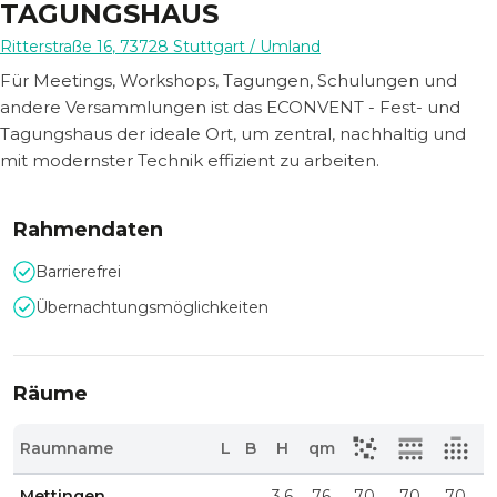
TAGUNGSHAUS
Ritterstraße 16
,
73728
Stuttgart
/ Umland
Für Meetings, Workshops, Tagungen, Schulungen und
andere Versammlungen ist das ECONVENT - Fest- und
Tagungshaus der ideale Ort, um zentral, nachhaltig und
mit modernster Technik effizient zu arbeiten.
Rahmendaten
Barrierefrei
Übernachtungsmöglichkeiten
Räume
Raumname
L
B
H
qm
Mettingen
3,6
76
70
70
70