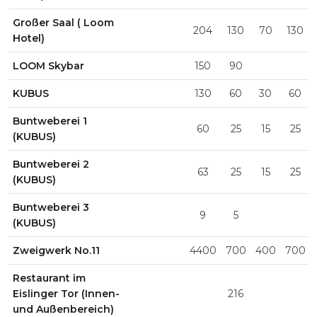
Großer Saal ( Loom
204
130
70
130
Hotel)
LOOM Skybar
150
90
KUBUS
130
60
30
60
Buntweberei 1
60
25
15
25
(KUBUS)
Buntweberei 2
63
25
15
25
(KUBUS)
Buntweberei 3
9
5
(KUBUS)
Zweigwerk No.11
4400
700
400
700
Restaurant im
Eislinger Tor (Innen-
216
und Außenbereich)