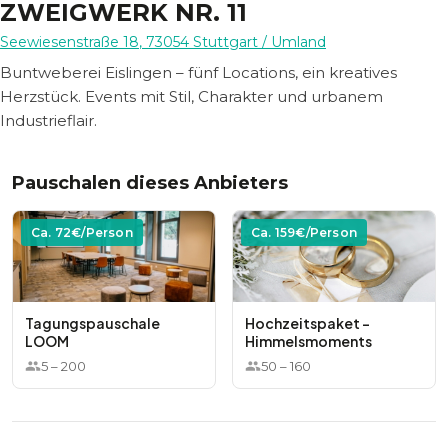
ZWEIGWERK NR. 11
Seewiesenstraße 18
,
73054
Stuttgart
/ Umland
Buntweberei Eislingen – fünf Locations, ein kreatives
Herzstück. Events mit Stil, Charakter und urbanem
Industrieflair.
Pauschalen dieses Anbieters
Ca.
72
€/Person
Ca.
159
€/Person
Tagungspauschale
Hochzeitspaket -
LOOM
Himmelsmoments
5
–
200
50
–
160