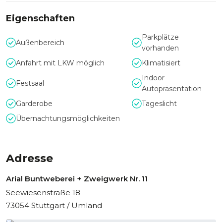
Eigenschaften
Individuelle Erlebnisse auf dem Areal
Parkplätze
Außenbereich
Bei allen Locations auf dem BUNTWEBEREI-Gelände steht
vorhanden
Individualität im Vordergrund: Moderne Technik,
Anfahrt mit LKW möglich
Klimatisiert
hochwertige Ausstattung und kreative Partner aus Catering
und Veranstaltung unterstützen maßgeschneiderte
Indoor
Festsaal
Konzepte – vom lockeren Netzwerken bis zu großen Galas.
Autopräsentation
Garderobe
Tageslicht
Übernachtungsmöglichkeiten
Adresse
Arial Buntweberei + Zweigwerk Nr. 11
Seewiesenstraße 18
73054 Stuttgart / Umland