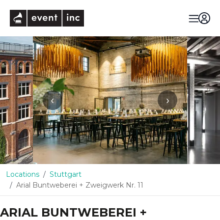
eventinc
‹
›
Locations
Stuttgart
Arial Buntweberei + Zweigwerk Nr. 11
ARIAL BUNTWEBEREI +