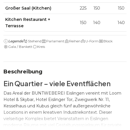
Großer Saal (Kitchen)
225
150
150
Kitchen Restaurant +
150
140
140
Terrasse
Legende
Stehend
Parlament
Reihen
U-Form
Block
Gala / Bankett
Kreis
Beschreibung
Ein Quartier – viele Eventflächen
Das Areal der BUNTWEBEREI Eislingen vereint mit Loom
Hotel & Skybar, Hotel Eislinger Tor, Zweigwerk Nr. 11,
Kesselhaus und Kubus gleich fünf außergewöhnliche
Locations in einem kreativen Industriekontext. Dieser
vielseitige Komplex bietet Veranstaltern in Eislingen
moderne Räume mit viel Gestaltungsspielraum für private