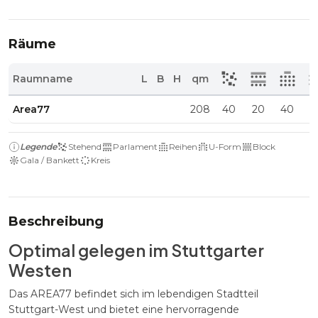
Räume
Raumname
L
B
H
qm
Area77
208
40
20
40
1
Legende
Stehend
Parlament
Reihen
U-Form
Block
Gala / Bankett
Kreis
Beschreibung
Optimal gelegen im Stuttgarter
Westen
Das AREA77 befindet sich im lebendigen Stadtteil
Stuttgart-West und bietet eine hervorragende