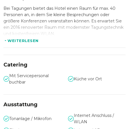
Bei Tagungen bietet das Hotel einen Raum für max. 40
Personen an, in dem Sie kleine Besprechungen oder
größere Konferenzen veranstalten können. Es erwartet Sie
ein 2016 renovierter Raum mit modernster Tagungstechnik
und kostenfreiem WLAN.
WEITERLESEN
Das Restaurant des Hauses, die Prinzenstube, eignet sich
mit der schönen Atmosphäre besonders gut für Ihre private
Feier. Egal welcher Anlass, das Team des Hotel Erbprinz
kümmert sich um Ihre Wünschen und Fragen.
Catering
Lassen Sie sich von der kulinarischen Küche mit vorwiegend
Mit Servicepersonal
saisonalen und regionalen Produkten verwöhnen. Für Ihre
Küche vor Ort
buchbar
Feier oder Tagung steht Ihnen ein gehobenes Buffet oder
Menü zur Auswahl. Probieren Sie die Qualitätsweine aus
deutschen und internationalen Anbaugebieten.
Ausstattung
Internet Anschluss /
Tonanlage / Mikrofon
WLAN