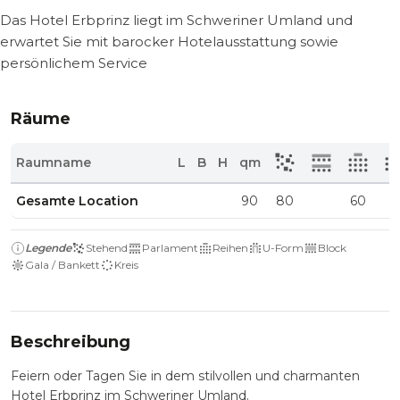
Das Hotel Erbprinz liegt im Schweriner Umland und
erwartet Sie mit barocker Hotelausstattung sowie
persönlichem Service
Räume
Raumname
L
B
H
qm
Gesamte Location
90
80
60
Legende
Stehend
Parlament
Reihen
U-Form
Block
Gala / Bankett
Kreis
Beschreibung
Feiern oder Tagen Sie in dem stilvollen und charmanten
Hotel Erbprinz im Schweriner Umland.