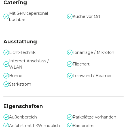
Catering
Rahmen für Events in besonderem Ambiente.
Mit Servicepersonal
Küche vor Ort
Vom Geburtstag im kleinen Rahmen, über Hochzeiten, bis
buchbar
hin zu Firmenevents, Präsentationen und Konferenzen ist
hier alles möglich.
Ausstattung
Durch die zentrale Lage ist das Loft zudem hervorragend
erreichbar.
Licht-Technik
Tonanlage / Mikrofon
Internet Anschluss /
Flipchart
WLAN
Bühne
Leinwand / Beamer
Starkstrom
Eigenschaften
Außenbereich
Parkplätze vorhanden
Anfahrt mit LKW möglich
Barrierefrei