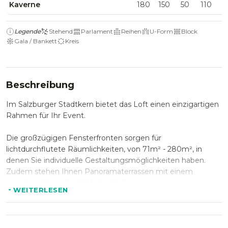
Kaverne
180
150
50
110
3
Legende
Stehend
Parlament
Reihen
U-Form
Block
Gala / Bankett
Kreis
Beschreibung
Im Salzburger Stadtkern bietet das Loft einen einzigartigen
Rahmen für Ihr Event.
Die großzügigen Fensterfronten sorgen für
lichtdurchflutete Räumlichkeiten, von 71m² - 280m², in
denen Sie individuelle Gestaltungsmöglichkeiten haben.
Zudem stehen Ihnen Panoramaterrassen mit einem
wunderschönen Ausblick zur Verfügung.
WEITERLESEN
Als Kontrast zu den modernen Räumlichkeiten des oberen
Geschosses eröffnet sich Ihnen im unteren Geschoss eine
historische Welt mit besonders viel Charme.
Die 1786 in den Mönchsberg gebaute Kaverne bietet einen