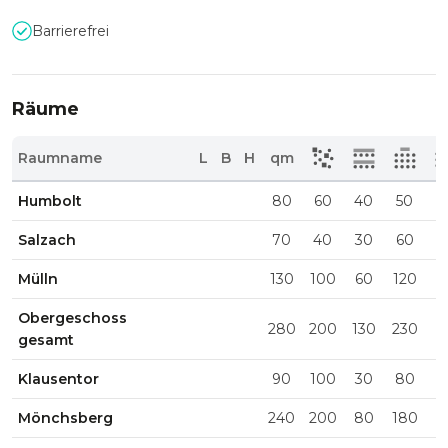
Barrierefrei
Räume
Raumname
L
B
H
qm
Humbolt
80
60
40
50
3
Salzach
70
40
30
60
3
Mülln
130
100
60
120
4
Obergeschoss
280
200
130
230
gesamt
Klausentor
90
100
30
80
2
Mönchsberg
240
200
80
180
5