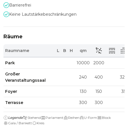
Barrierefrei
Keine Lautstärkebeschränkungen
Räume
Raumname
L
B
H
qm
Park
10000
2000
Großer
240
400
320
Veranstaltungssaal
Foyer
130
150
35
Terrasse
300
300
Legende
Stehend
Parlament
Reihen
U-Form
Block
Gala / Bankett
Kreis