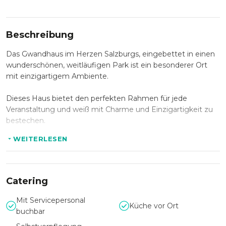
Beschreibung
Das Gwandhaus im Herzen Salzburgs, eingebettet in einen
wunderschönen, weitläufigen Park ist ein besonderer Ort
mit einzigartigem Ambiente.
Dieses Haus bietet den perfekten Rahmen für jede
Veranstaltung und weiß mit Charme und Einzigartigkeit zu
bestechen.
WEITERLESEN
Das gesamte Areal lässt keine Wünsche offen und kann
individuell für Ihre Veranstaltungen genutzt werden:
Für Ihr Event steht Ihnen der historische Festsaal für bis zu
350 Personen zur Verfügung.
Catering
Der weitläufige Park mit rund 10.000m² Fläche kann für
Feste unter freiem Himmel ebenfalls genutzt werden und
Mit Servicepersonal
Küche vor Ort
für Trauungen im kleinen Kreis, sowie Empfänge bietet das
buchbar
herrschaftliche Entrée ein elegantes Ambiente.