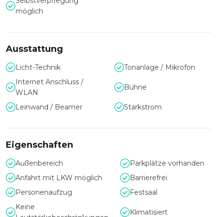
Selbstverpflegung
möglich
Das hauseigene Catering richtet sich nach Ihren
individuellen Wünschen und begleitet Ihre Veranstaltung
mit hochwertigen Speisen.
Ausstattung
Gerne hilft Ihnen das Team des Gwandhaus bei einem
Licht-Technik
Tonanlage / Mikrofon
persönlichen Gespräch Ihre Vorstellungen bestmöglich
umzusetzen.
Internet Anschluss /
Bühne
WLAN
Leinwand / Beamer
Starkstrom
Eigenschaften
Außenbereich
Parkplätze vorhanden
Anfahrt mit LKW möglich
Barrierefrei
Personenaufzug
Festsaal
Keine
Klimatisiert