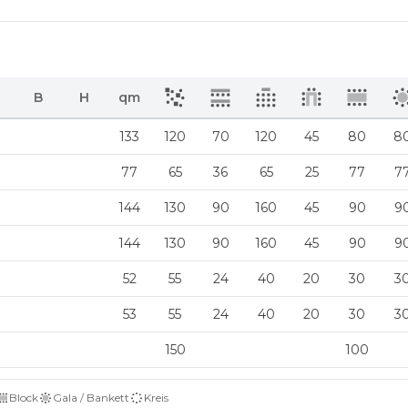
B
H
qm
133
120
70
120
45
80
8
77
65
36
65
25
77
7
144
130
90
160
45
90
9
144
130
90
160
45
90
9
52
55
24
40
20
30
3
53
55
24
40
20
30
3
150
100
Block
Gala / Bankett
Kreis