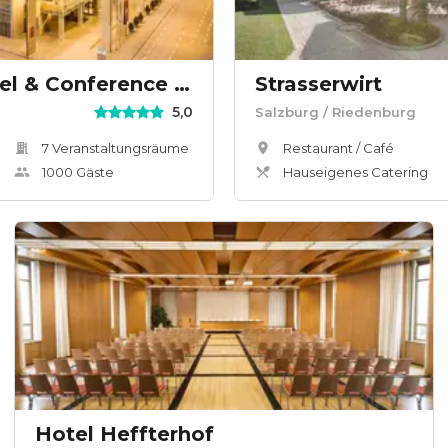
Radisson Blu Hotel & Conference Centre, Salzburg
Strasserwirt
5,0
Salzburg
/ Riedenburg
7
Veranstaltungsräum
e
Restaurant / Café
1000
Gäste
Hauseigenes Catering
Hotel Heffterhof