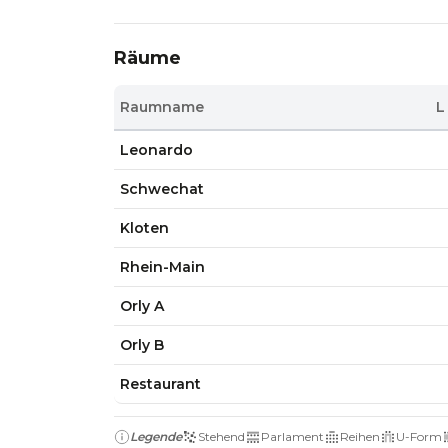
Räume
Raumname
L
Leonardo
Schwechat
Kloten
Rhein-Main
Orly A
Orly B
Restaurant
Legende
Stehend
Parlament
Reihen
U-Form