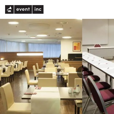
eventinc
‹