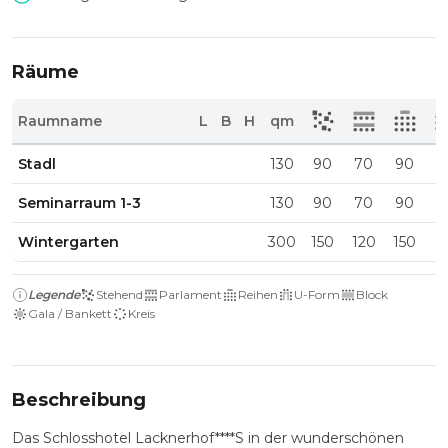
Räume
Raumname
L
B
H
qm
Stadl
130
90
70
90
4
Seminarraum 1-3
130
90
70
90
4
Wintergarten
300
150
120
150
7
Legende
Stehend
Parlament
Reihen
U-Form
Block
Gala / Bankett
Kreis
Beschreibung
Das Schlosshotel Lacknerhof****S in der wunderschönen