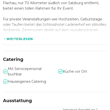
Flachau, nur 70 Kilometer südlich von Salzburg entfernt,
bietet einen tollen Rahmen für Ihr Event.
Für private Veranstaltungen wie Hochzeiten, Geburtstage
oder Taufen bietet das Schlosshotel Lacknerhof ein stilvolles
Ambiente. Zeremonien direkt auf dem wunderschönen
Gelände werden gerne nach Ihren Wünschen und
WEITERLESEN
Vorstellungen realisiert.
Für Business-Events wie Tagungen, Seminare oder
Workshops stehend Ihnen Seminarräume mit moderner
Catering
Ausstattung zur Verfügung.
Mit Servicepersonal
Küche vor Ort
Die hauseigene Küche versorgt Sie und Ihre Gäste mit
buchbar
köstlichen regionalen Speisen sowohl bei privaten, als auch
Hauseigenes Catering
geschäftlichen Veranstaltungen.
Persönliche Betreuung und die Wünsche der Gäste stehen
in diesem Familienbetrieb an höhchster Stelle.
Ausstattung