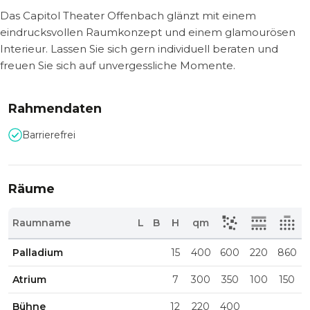
Das Capitol Theater Offenbach glänzt mit einem
eindrucksvollen Raumkonzept und einem glamourösen
Interieur. Lassen Sie sich gern individuell beraten und
freuen Sie sich auf unvergessliche Momente.
Rahmendaten
Barrierefrei
Räume
Raumname
L
B
H
qm
Palladium
15
400
600
220
860
Atrium
7
300
350
100
150
Bühne
12
220
400