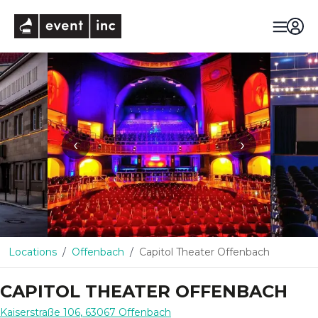
eventinc
‹
›
Locations
Offenbach
Capitol Theater Offenbach
CAPITOL THEATER OFFENBACH
Kaiserstraße 106
,
63067
Offenbach