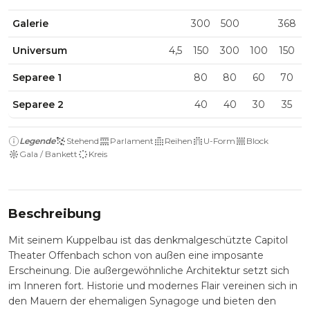
Galerie
300
500
368
Universum
4,5
150
300
100
150
Separee 1
80
80
60
70
Separee 2
40
40
30
35
Legende
Stehend
Parlament
Reihen
U-Form
Block
Gala / Bankett
Kreis
Beschreibung
Mit seinem Kuppelbau ist das denkmalgeschützte Capitol
Theater Offenbach schon von außen eine imposante
Erscheinung. Die außergewöhnliche Architektur setzt sich
im Inneren fort. Historie und modernes Flair vereinen sich in
den Mauern der ehemaligen Synagoge und bieten den