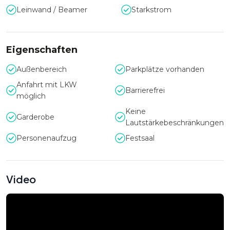
Schloss Weinberg ein einzigartiges und historisches
Leinwand / Beamer
Starkstrom
Ambiente, das Ihr Event ganz besonders in Szene setzt.
Eigenschaften
Außenbereich
Parkplätze vorhanden
Anfahrt mit LKW
Barrierefrei
möglich
Keine
Garderobe
Lautstärkebeschränkungen
Personenaufzug
Festsaal
Video