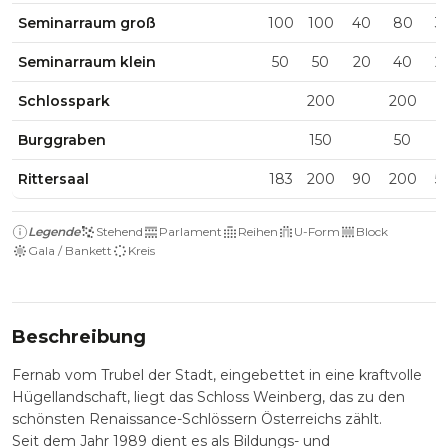
Seminarraum groß
100
100
40
80
3
Seminarraum klein
50
50
20
40
2
Schlosspark
200
200
Burggraben
150
50
Rittersaal
183
200
90
200
5
Legende
Stehend
Parlament
Reihen
U-Form
Block
Gala / Bankett
Kreis
Beschreibung
Fernab vom Trubel der Stadt, eingebettet in eine kraftvolle
Hügellandschaft, liegt das Schloss Weinberg, das zu den
schönsten Renaissance-Schlössern Österreichs zählt.
Seit dem Jahr 1989 dient es als Bildungs- und