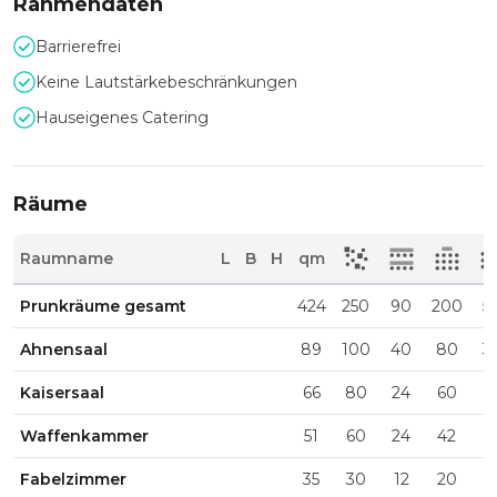
Rahmendaten
Barrierefrei
Keine Lautstärkebeschränkungen
Hauseigenes Catering
Räume
Raumname
L
B
H
qm
Prunkräume gesamt
424
250
90
200
5
Ahnensaal
89
100
40
80
3
Kaisersaal
66
80
24
60
1
Waffenkammer
51
60
24
42
1
Fabelzimmer
35
30
12
20
1