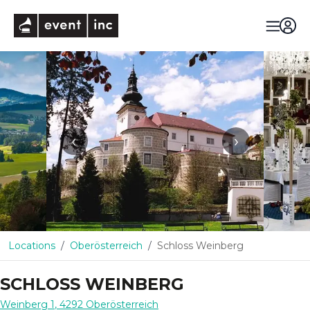
eventinc
‹
›
Locations
Oberösterreich
Schloss Weinberg
SCHLOSS WEINBERG
Weinberg 1
,
4292
Oberösterreich