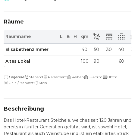
Räume
Raumname
L
B
H
qm
Elisabethenzimmer
40
50
30
40
3
Altes Lokal
100
90
60
Legende
Stehend
Parlament
Reihen
U-Form
Block
Gala / Bankett
Kreis
Beschreibung
Das Hotel-Restaurant Steichele, welches seit 120 Jahren und
bereits in fünfter Generation geführt wird, ist sowohl Hotel,
Restaurant als auch Weinstube und ist ein etabliertes Stück