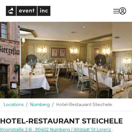
eventinc
‹
›
Locations
Nürnberg
Hotel-Restaurant Steichele
HOTEL-RESTAURANT STEICHELE
Knorrstraße 2-8
,
90402
Nürnberg
/ Altstadt St Lorenz