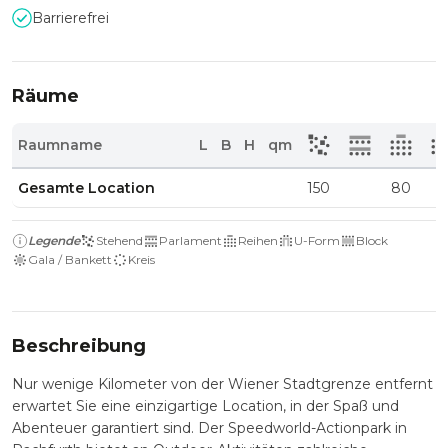
Barrierefrei
Räume
Raumname
L
B
H
qm
Gesamte Location
150
80
Legende
Stehend
Parlament
Reihen
U-Form
Block
Gala / Bankett
Kreis
Beschreibung
Nur wenige Kilometer von der Wiener Stadtgrenze entfernt
erwartet Sie eine einzigartige Location, in der Spaß und
Abenteuer garantiert sind. Der Speedworld-Actionpark in