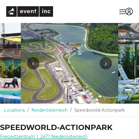
eventinc
‹
›
Locations
Niederösterreich
Speedworld-Actionpark
SPEEDWORLD-ACTIONPARK
Freizeitzentrum 1
,
2471
Niederösterreich