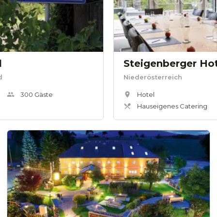
l
Steigenberger Ho
d
Niederösterreich
300
Gäste
Hotel
Hauseigenes Catering