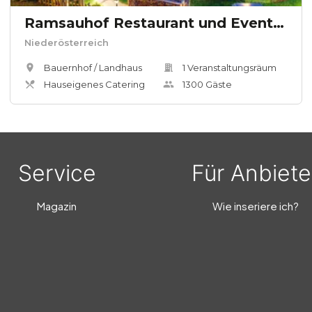
Ramsauhof Restaurant und Event4kanter
Niederösterreich
Bauernhof / Landhaus
1
Veranstaltungsräum
Hauseigenes Catering
1300
Gäste
Service
Für Anbiete
Magazin
Wie inseriere ich?