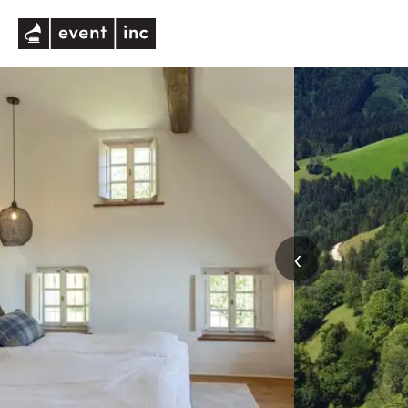
eventinc
‹