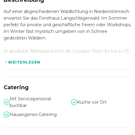
Beschreibung
Auf einer abgeschiedenen Waldlichtung in Niederösterreich
erwartet Sie das Forsthaus Langschlägerwald. Im Sommer
perfekt für private und geschäftliche Feiern oder Workshops,
im Winter fast mystisch umgeben von in Schnee
gedeckten Wäldern.
In absoluter Alleinlage bietet die Location Platz für bis zu 10
Personen inkl. Übernachtungsmöglichkeiten. Unzählige
WEITERLESEN
Freizeitaktivitäten wie Reiten, Fischen, Jagen oder einfach
die Seele baumeln lassen stehen Ihnen hier zur Verfügung
und können auch in Seminare, Workshops und
Firmenausflüge eingebunden werden.
Catering
Das liebevoll erhaltene Forsthaus Langschlägerwald mit
Mit Servicepersonal
Küche vor Ort
Nebengebäuden ist hochwertig und mit traditionellem
buchbar
Charme ausgestattet und bietet direkt auf dem Gelände
Hauseigenes Catering
zudem einen Reitplatz, einen Pool, einen See sowie eine
Sauna - Der perfekte Ort für Events im privaten und kleinen
Rahmen!