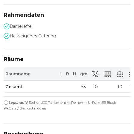
Rahmendaten
Barrierefrei
Hauseigenes Catering
Räume
Raumname
L
B
H
qm
Gesamt
53
10
10
1
Legende
Stehend
Parlament
Reihen
U-Form
Block
Gala / Bankett
Kreis