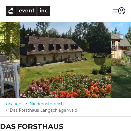
eventinc
‹
›
Locations
Niederösterreich
Das Forsthaus Langschlägerwald
DAS FORSTHAUS