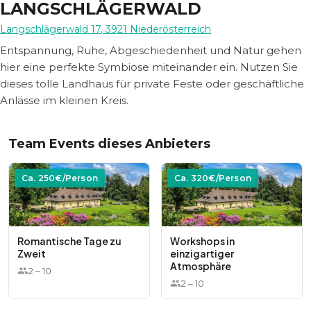
LANGSCHLÄGERWALD
Langschlägerwald 17
,
3921
Niederösterreich
Entspannung, Ruhe, Abgeschiedenheit und Natur gehen
hier eine perfekte Symbiose miteinander ein. Nutzen Sie
dieses tolle Landhaus für private Feste oder geschäftliche
Anlässe im kleinen Kreis.
Team Events dieses Anbieters
Ca.
250
€/Person
Ca.
320
€/Person
Romantische Tage zu
Workshops in
Zweit
einzigartiger
Atmosphäre
2
–
10
2
–
10