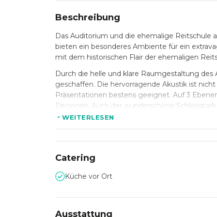
Beschreibung
Das Auditorium und die ehemalige Reitschule
bieten ein besonderes Ambiente für ein extrava
mit dem historischen Flair der ehemaligen Reit
Durch die helle und klare Raumgestaltung des
geschaffen. Die hervorragende Akustik ist nic
Präsentationen bestens geeignet. Auf 3 Ebenen
Personen. Auch der wunderschöne Schlosspark lä
Erlebnis zu einem Gesamtkunstwerk.
WEITERLESEN
Der historische Reitstall aus dem 19. Jahrhun
und Neu ein. Der Saal beeindruckt vor allem 
Lichtarchitektur.
Catering
In Verbindung mit den Nebenräumen – oder auc
Küche vor Ort
Größenordnung nutzen. Ob Galadinner, Tagung
Reithalle bietet mit den historischen Marställ
Event mit bis zu 700 Personen.
Ausstattung