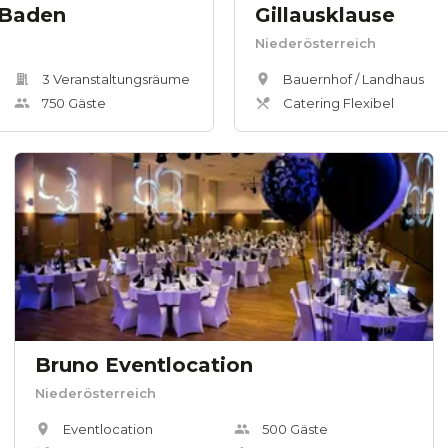
 Baden
Gillausklause
Niederösterreich
3
Veranstaltungsräum
e
Bauernhof / Landhaus
750
Gäste
Catering Flexibel
Bruno Eventlocation
Niederösterreich
Eventlocation
500
Gäste