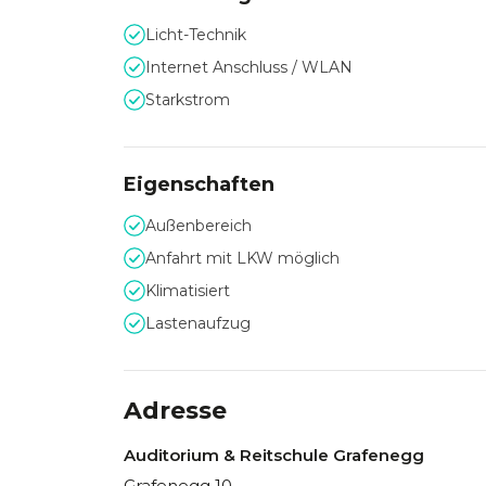
Für Workshops, Seminare und kleinere Firmen
Licht-Technik
Scheune
in Grafenegg zur Verfügung. Übern
Cottages
.
Internet Anschluss / WLAN
Starkstrom
Eigenschaften
Außenbereich
Anfahrt mit LKW möglich
Klimatisiert
Lastenaufzug
Adresse
Auditorium & Reitschule Grafenegg
Grafenegg 10