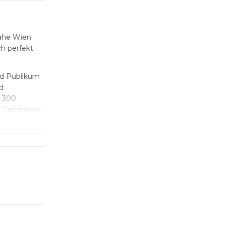
he Wien
ch perfekt
nd Publikum
d
1.300
r Grafenegg-
iose aus Alt
en
hiedenster
hemalige
tz für Ihr