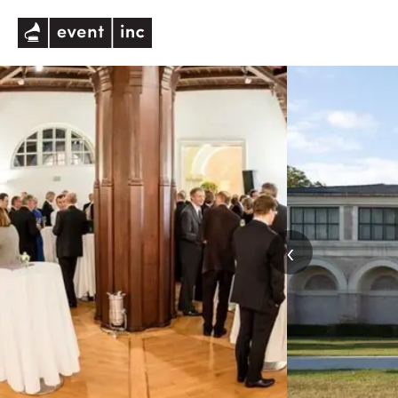
eventinc
‹