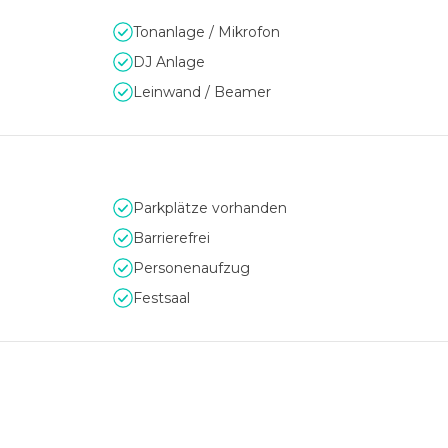
events in besonderem Ambiente steht Ihnen auch die wunders
Tonanlage / Mikrofon
achtet werden kann zudem in den modern ausgestatteten
Graf
DJ Anlage
Leinwand / Beamer
Parkplätze vorhanden
Barrierefrei
Personenaufzug
Festsaal