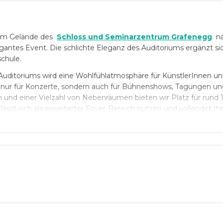
 am Gelände des
Schloss und Seminarzentrum Grafenegg
na
gantes Event. Die schlichte Eleganz des Auditoriums ergänzt si
schule.
 Auditoriums wird eine Wohlfühlatmosphäre für KünstlerInnen u
ht nur für Konzerte, sondern auch für Bühnenshows, Tagungen un
 und einer Vielzahl von Nebenräumen bieten wir Platz für rund 
sst sich als erweiterter Foyer-Bereich nutzen und vollendet Ih
dert geht mit dem benachbarten Auditorium eine spannende Symb
mit seiner außergewöhnlichen Deckenkonstruktion und wandelbar
h dem Auditorium – können Sie die Reitschule für Events versc
en, Abschlussabende für Kongresse oder Stehempfänge. Die e
en West und Ost sowie der Sattelkammer auf 860 m² genügend Pla