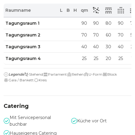
Raumname
L
B
H
qm
Tagungsraum 1
90
90
80
90
7
Tagungsraum 2
70
70
60
70
5
Tagungsraum 3
40
40
30
40
2
Tagungsraum 4
25
25
20
25
15
Legende
Stehend
Parlament
Reihen
U-Form
Block
Gala / Bankett
Kreis
Catering
Mit Servicepersonal
Küche vor Ort
buchbar
Hauseigenes Catering