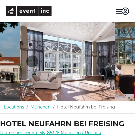
eventinc
‹
›
Locations
München
Hotel Neufahrn bei Freising
HOTEL NEUFAHRN BEI FREISING
Dietersheimer Str. 58
,
85375
München
/ Umland