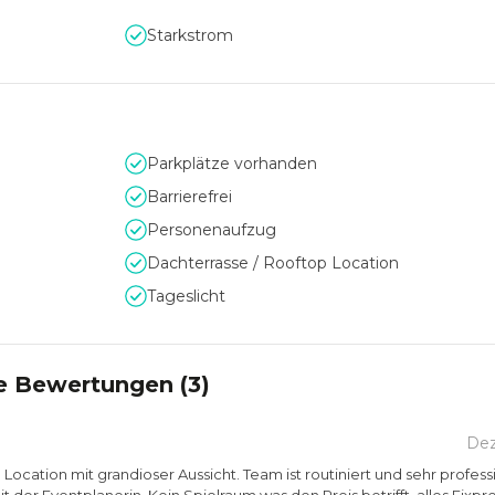
Starkstrom
ht Ihnen bei allen Fragen zur Seite und unterstützt Sie tatkräfti
ng.
Parkplätze vorhanden
Barrierefrei
Personenaufzug
Dachterrasse / Rooftop Location
Tageslicht
e Bewertungen (
3
)
De
Location mit grandioser Aussicht. Team ist routiniert und sehr professi