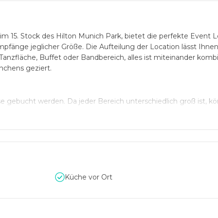
im 15. Stock des Hilton Munich Park, bietet die perfekte Event L
pfänge jeglicher Größe. Die Aufteilung der Location lässt Ihnen
 Tanzfläche, Buffet oder Bandbereich, alles ist miteinander komb
chens geziert.
 gebucht werden. Da jeder Bereich unterschiedlich groß ist, k
mieten.
iet Rose Bar
bieten sich ebenfalls mit wunderschönen Räumlichk
 atemberaubenden Blick über ganz München in ruhiger Lage und
Küche vor Ort
lung. Die kleine Dachterrasse für bis zu 66 Gäste bietet den perf
einen Sektempfang im Freien oder ein Fotoshooting mit Ihren Gäst
 Sie hier die Möglichkeit, Ihr Event über den Dächern München