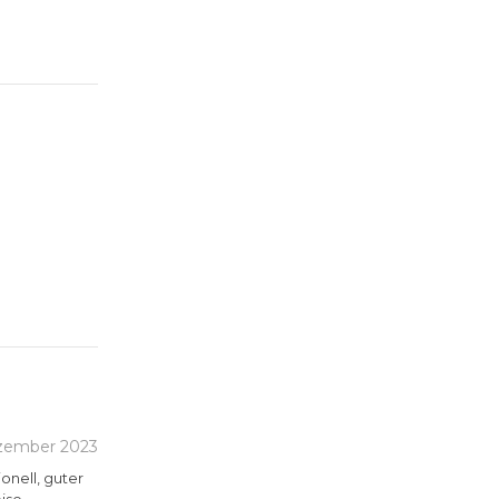
g bei der
zember 2023
onell, guter