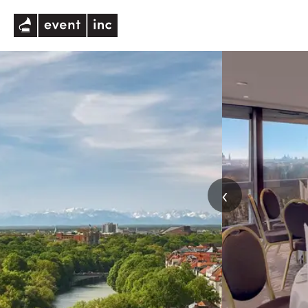
eventinc
‹