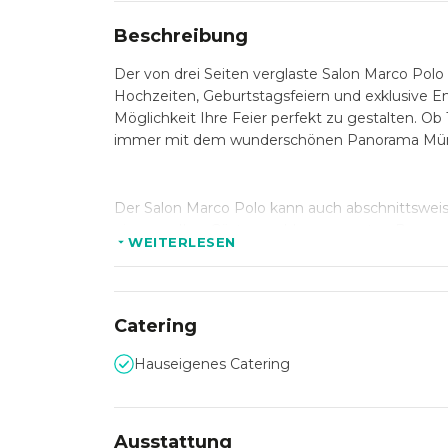
Beschreibung
Der von drei Seiten verglaste Salon Marco Polo 
Hochzeiten, Geburtstagsfeiern und exklusive Em
Möglichkeit Ihre Feier perfekt zu gestalten. Ob
immer mit dem wunderschönen Panorama Mün
Der Salon Marco Polo kann auch abschnittsweise
einen an Ihre Gästeanzahl angepassten Raum 
WEITERLESEN
Das
Tivoli Restaurant & Terrasse
und die
Jul
ausgelassene Events an.
Catering
Direkt am Englischen Garten genießen Sie den
Hauseigenes Catering
der Alpen gibt Ihrer Feier die perfekte Unterma
Veranstaltungsort für Ihre kleine Privatfeier, 
Ungestört von dem Treiben der Großstadt haben
Ausstattung
werden zu lassen.