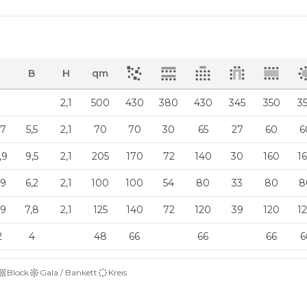
L
B
H
qm
2,1
500
430
380
430
345
350
3
,7
5,5
2,1
70
70
30
65
27
60
6
,9
9,5
2,1
205
170
72
140
30
160
1
,9
6,2
2,1
100
100
54
80
33
80
8
,9
7,8
2,1
125
140
72
120
39
120
1
2
4
48
66
66
66
6
Block
Gala / Bankett
Kreis