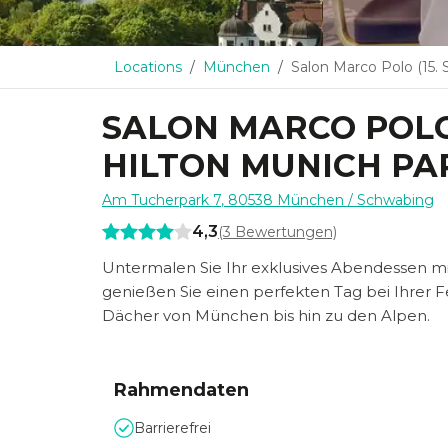
Locations
München
Salon Marco Polo (15. Stock des 
SALON MARCO POLO 
HILTON MUNICH PA
Am Tucherpark 7
,
80538
München
/ Schwabing
4,3
(
3
Bewertungen)
Untermalen Sie Ihr exklusives Abendessen 
genießen Sie einen perfekten Tag bei Ihrer
Dächer von München bis hin zu den Alpen.
Rahmendaten
Barrierefrei