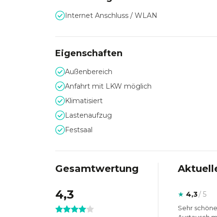
Internet Anschluss / WLAN
Das hilfsbereite Team des Hilton Munich Park ste
Gestaltung und Durchführung Ihrer Veranstaltu
Eigenschaften
Außenbereich
Anfahrt mit LKW möglich
Klimatisiert
Lastenaufzug
Festsaal
Gesamtwertung
Aktuell
4,3
★
4,3
/ 5
Sehr schöne 