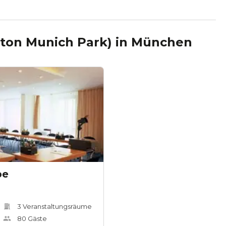
ilton Munich Park)
in
München
pe
3
Veranstaltungsräum
e
80
Gäste