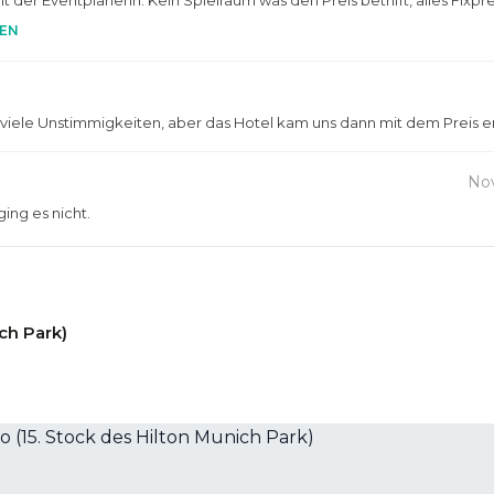
t der Eventplanerin. Kein Spielraum was den Preis betrifft, alles Fixpr
EN
 viele Unstimmigkeiten, aber das Hotel kam uns dann mit dem Preis
No
ging es nicht.
ch Park)