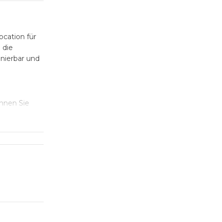
ocation für
 die
inierbar und
önnen Sie
eiten für
 die Kulisse
ekten
en.
s einmalig