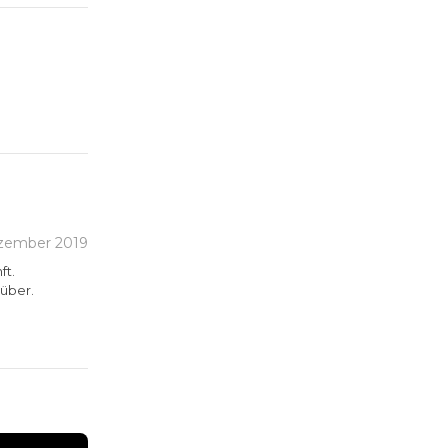
zember 2019
ft.
über.