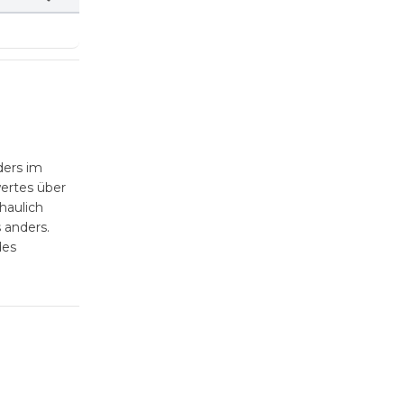
ders im
wertes über
haulich
 anders.
des