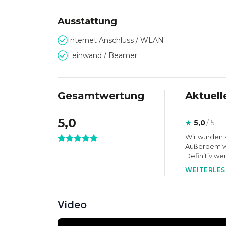
Ausstattung
Internet Anschluss / WLAN
Leinwand / Beamer
Gesamtwertung
Aktuell
5,0
★
5,0
/ 5
Wir wurden s
Außerdem wa
Definitiv we
WEITERLES
Video