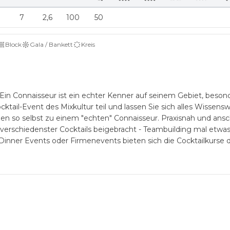
7
2,6
100
50
Block
Gala / Bankett
Kreis
n Connaisseur ist ein echter Kenner auf seinem Gebiet, beson
tail-Event des Mixkultur teil und lassen Sie sich alles Wissens
den so selbst zu einem "echten" Connaisseur. Praxisnah und ansc
 verschiedenster Cocktails beigebracht - Teambuilding mal etwas
Dinner Events oder Firmenevents bieten sich die Cocktailkurse 