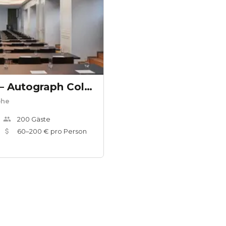
The Dean Munich – Autograph Collection
öhe
200
Gäste
60
–
200
€ pro Person