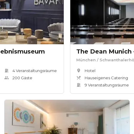
rlebnismuseum
München
/ Schwanthalerh
4
Veranstaltungsräum
e
Hotel
200
Gäste
Hauseigenes Catering
9
Veranstaltungsräum
e