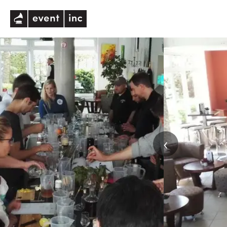
eventinc
‹