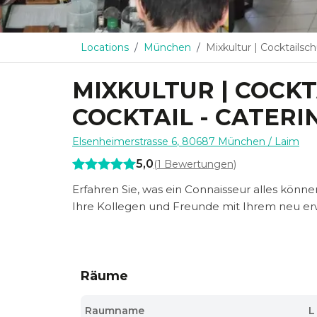
Locations
München
Mixkultur | Cocktailschulungen | 
MIXKULTUR | COCK
COCKTAIL - CATERI
Elsenheimerstrasse 6
,
80687
München
/ Laim
5,0
(
1
Bewertungen)
Erfahren Sie, was ein Connaisseur alles könn
Ihre Kollegen und Freunde mit Ihrem neu e
Räume
Raumname
L