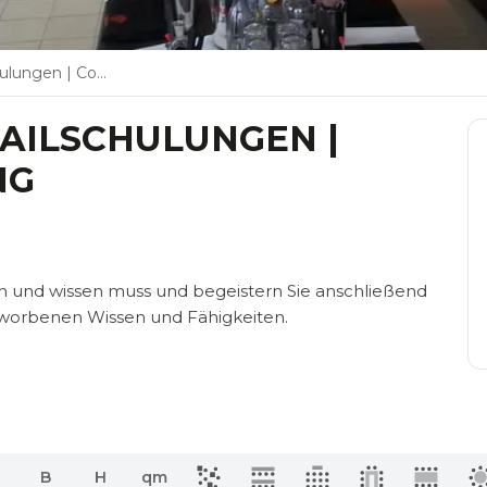
Cocktail - Catering
TAILSCHULUNGEN |
NG
en und wissen muss und begeistern Sie anschließend
rworbenen Wissen und Fähigkeiten.
B
H
qm