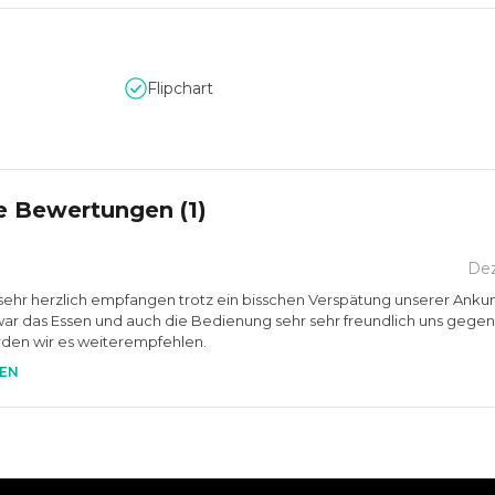
Flipchart
e Bewertungen (
1
)
De
ehr herzlich empfangen trotz ein bisschen Verspätung unserer Ankun
r das Essen und auch die Bedienung sehr sehr freundlich uns gegen
rden wir es weiterempfehlen.
EN