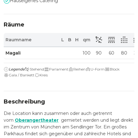
Hauseigenes Catering
Räume
Raumname
L
B
H
qm
Magali
100
90
60
80
3
Legende
Stehend
Parlament
Reihen
U-Form
Block
Gala / Bankett
Kreis
Beschreibung
Die Location kann zusammen oder auch getrennt
vom
Oberangertheater
gemietet werden und liegt direkt
im Zentrum von München am Sendlinger Tor. Ein großes
Parkhaus findet sich gegenüber und zahlreiche Hotels sind