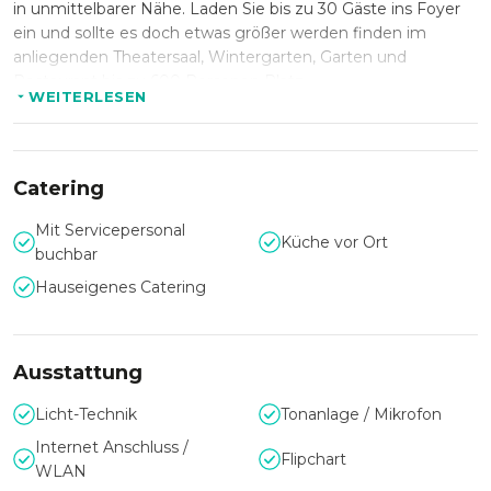
in unmittelbarer Nähe. Laden Sie bis zu 30 Gäste ins Foyer
ein und sollte es doch etwas größer werden finden im
anliegenden Theatersaal, Wintergarten, Garten und
Restaurant bis zu 600 Personen Platz.
WEITERLESEN
Für Veranstaltungen mit bis zu 100 Personen, kann auch
der
Kater Mikesch
, der
Rostige Pudel
oder der
Weißer
Pudel
eine perfekte Eventlocation für Sie sein.
Catering
Mit Servicepersonal
Küche vor Ort
buchbar
Hauseigenes Catering
Ausstattung
Licht-Technik
Tonanlage / Mikrofon
Internet Anschluss /
Flipchart
WLAN