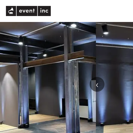
eventinc
‹