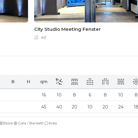
City Studio Meeting Fenster
40
B
H
qm
16
10
8
6
8
10
8
45
40
20
10
20
24
1
Block
Gala / Bankett
Kreis