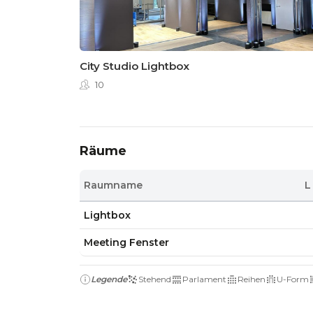
City Studio Lightbox
10
Räume
Raumname
L
Lightbox
Meeting Fenster
Legende
Stehend
Parlament
Reihen
U-Form