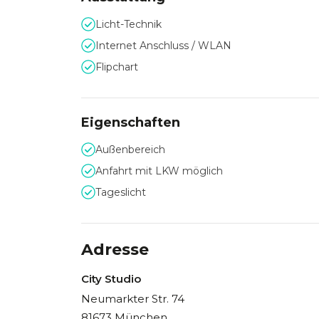
Licht-Technik
Besondere Ausstattungs
Internet Anschluss / WLAN
Flipchart
Zu den Besonderheiten von City-Ton zählen mod
engagiertes Service-Team, das dafür sorgt, dass
Zusatzleistungen und maßgeschneiderten Angebo
Eigenschaften
Verfügung.
Außenbereich
Anfahrt mit LKW möglich
Tageslicht
Adresse
City Studio
Neumarkter Str. 74
81673 München