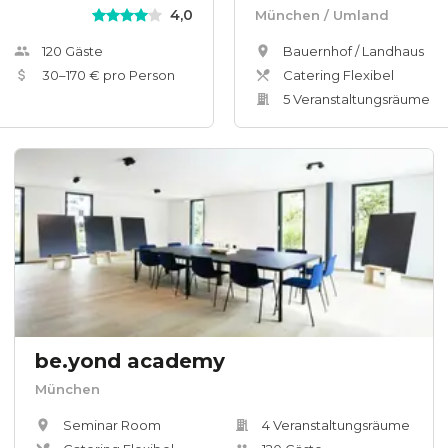
4,0
München
/ Umland
120
Gäste
Bauernhof / Landhaus
30
–
170
€ pro Person
Catering Flexibel
5
Veranstaltungsräum
e
be.yond academy
München
Seminar Room
4
Veranstaltungsräum
e