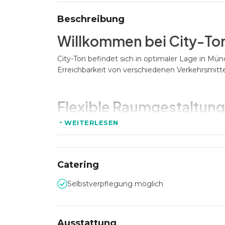
Beschreibung
Willkommen bei City-Ton:
City-Ton befindet sich in optimaler Lage in Mü
Erreichbarkeit von verschiedenen Verkehrsmitte
Flexible Raumgestaltung
WEITERLESEN
Die Location bietet flexible Räumlichkeiten für
verschiedenen Raumgrößen und Ausstattungsopt
Tagungen problemlos durchgeführt werden.
Catering
Stilvolles Ambiente für 
Selbstverpflegung möglich
Das Ambiente von City-Ton besticht durch sein
Arbeitsatmosphäre schafft. Die hochwertige Au
Ausstattung
produktive Meetings und erfolgreiche Geschäfts