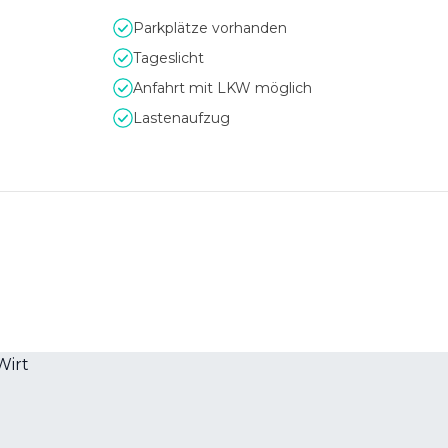
 anschließendem Ausklang sind möglich – Partys können nach v
Parkplätze vorhanden
ten hinaus verlängert werden. So entsteht mit dem Bio-Hotel Al
Tageslicht
rofessionalität auf besondere Weise vereint.
Anfahrt mit LKW möglich
Lastenaufzug