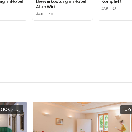
ng im Hotel
Bierverkostung im Hotel
Komplett
Alter Wirt
5
–
45
10
–
30
400€
4
/ Tag
ca.