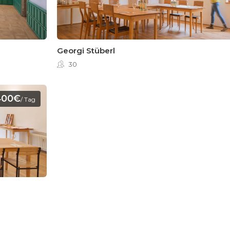
Georgi Stüberl
30
400€
/ Tag