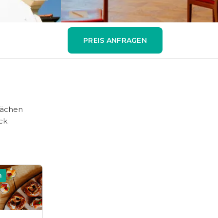
PREIS ANFRAGEN
lächen
ck.
n