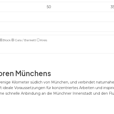
50
3
Block
Gala / Bankett
Kreis
 Toren Münchens
r wenige Kilometer südlich von München, und verbindet naturnah
t ideale Voraussetzungen für konzentriertes Arbeiten und inspir
eine schnelle Anbindung an die Münchner Innenstadt und den Fl