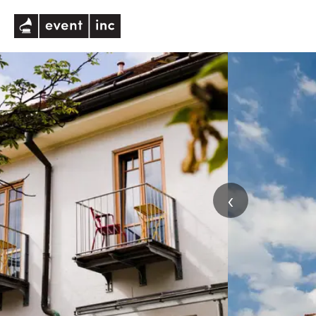
eventinc
‹