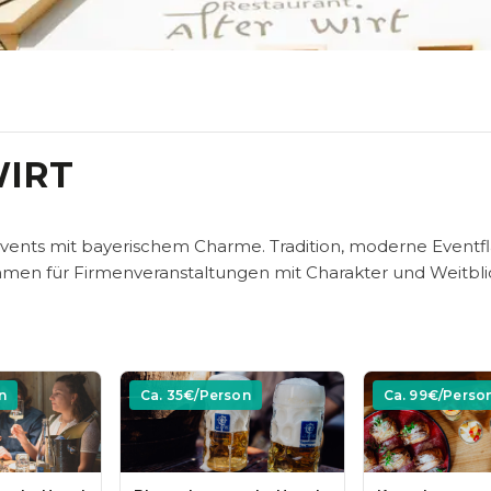
WIRT
-Events mit bayerischem Charme. Tradition, moderne Eventf
hmen für Firmenveranstaltungen mit Charakter und Weitbli
n
Ca.
35
€/Person
Ca.
99
€/Perso