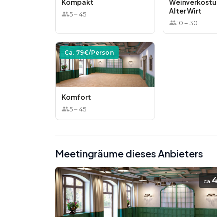
Kompakt
Weinverkostu
Alter Wirt
5
–
45
10
–
30
Ca.
79
€/Person
Komfort
5
–
45
Meetingräume dieses Anbieters
ca.