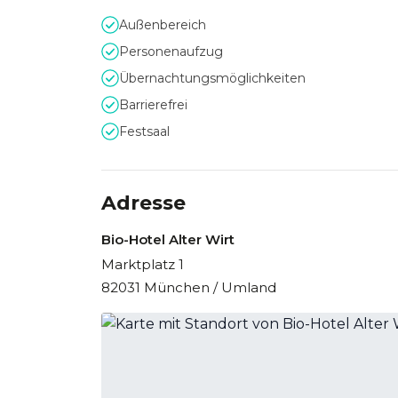
Umsetzung unterstützt. Auch Firmenfeiern mit
Außenbereich
Absprache über die regulären Veranstaltungszei
Personenaufzug
Eventlocation, die Genuss, Nachhaltigkeit und P
Übernachtungsmöglichkeiten
Barrierefrei
Festsaal
Adresse
Bio-Hotel Alter Wirt
Marktplatz 1
82031 München / Umland