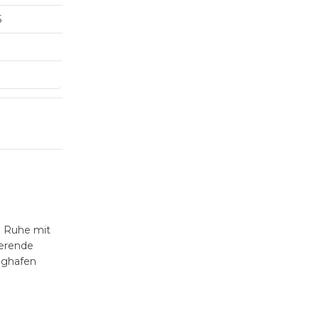
5
e Ruhe mit
ierende
ughafen