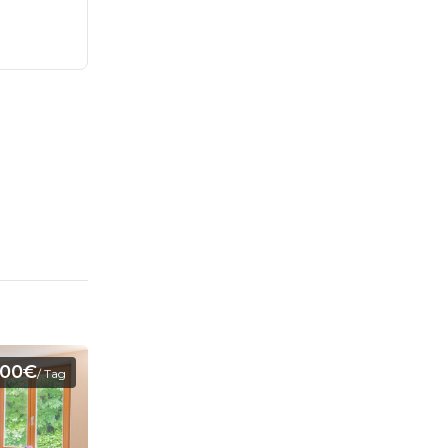
00€
/ Tag