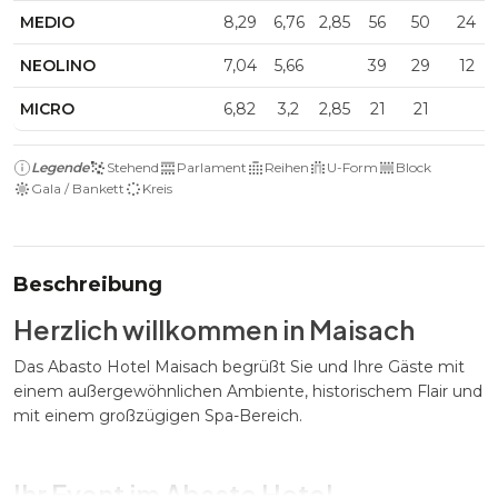
MEDIO
8,29
6,76
2,85
56
50
24
NEOLINO
7,04
5,66
39
29
12
MICRO
6,82
3,2
2,85
21
21
Legende
Stehend
Parlament
Reihen
U-Form
Block
Gala / Bankett
Kreis
Beschreibung
Herzlich willkommen in Maisach
Das Abasto Hotel Maisach begrüßt Sie und Ihre Gäste mit
einem außergewöhnlichen Ambiente, historischem Flair und
mit einem großzügigen Spa-Bereich.
Ihr Event im Abasto Hotel