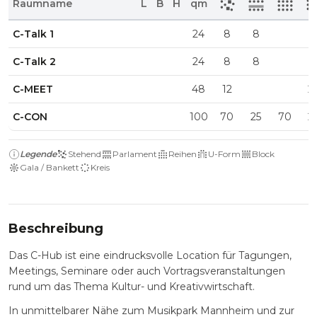
Raumname
L
B
H
qm
C-Talk 1
24
8
8
C-Talk 2
24
8
8
C-MEET
48
12
2
C-CON
100
70
25
70
2
Legende
Stehend
Parlament
Reihen
U-Form
Block
Gala / Bankett
Kreis
Beschreibung
Das C-Hub ist eine eindrucksvolle Location für Tagungen,
Meetings, Seminare oder auch Vortragsveranstaltungen
rund um das Thema Kultur- und Kreativwirtschaft.
In unmittelbarer Nähe zum Musikpark Mannheim und zur