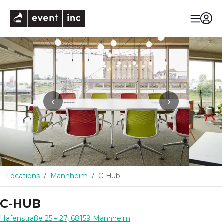
eventinc
‹
›
Locations
Mannheim
C-Hub
C-HUB
Hafenstraße 25 – 27
,
68159
Mannheim