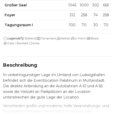
Großer Saal
1045
1000
302
665
Foyer
312
258
74
258
Tagungsraum I
100
70
30
70
Legende
Stehend
Parlament
Reihen
U-Form
Block
Gala / Bankett
Kreis
Beschreibung
In verkehrsgünstiger Lage im Umland von Ludwigshafen
befindet sich die Eventlocation Palatinum in Mutterstadt.
Die direkte Anbindung an die Autobahnen A 61 und A 65
sowie die Vielzahl an Parkplätzen an der Location
unterstreichen die gute Lage der Location.
Verschieden große und moderne, helle Veranstaltungs- und
Tagungsräume bieten Ihnen Platz für private oder