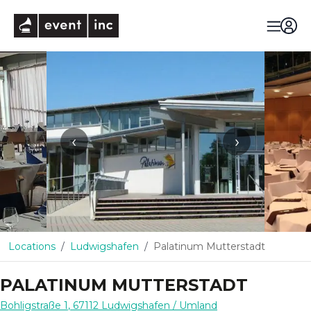
eventinc
‹
›
Locations
Ludwigshafen
Palatinum Mutterstadt
PALATINUM MUTTERSTADT
Bohligstraße 1
,
67112
Ludwigshafen
/ Umland