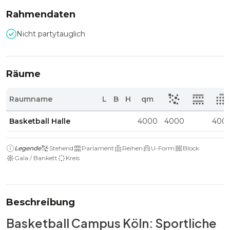
Rahmendaten
Nicht partytauglich
Räume
Raumname
L
B
H
qm
Basketball Halle
4000
4000
400
Legende
Stehend
Parlament
Reihen
U-Form
Block
Gala / Bankett
Kreis
Beschreibung
Basketball Campus Köln: Sportliche