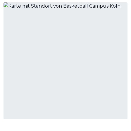
unvergesslichen Sporterlebnissen zu begeistern, sei es mit
Basketballmatches, Trainingseinheiten oder inspirierenden
Vorträgen von Sportexperten.