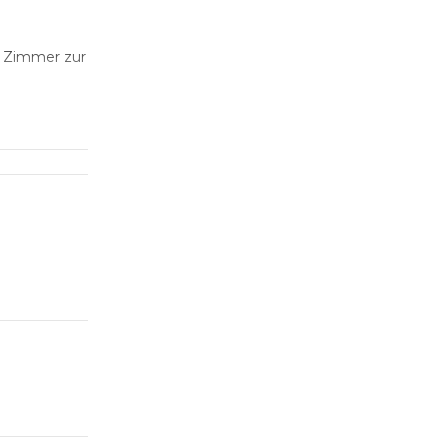
e Zimmer zur
Wir kochen
annten