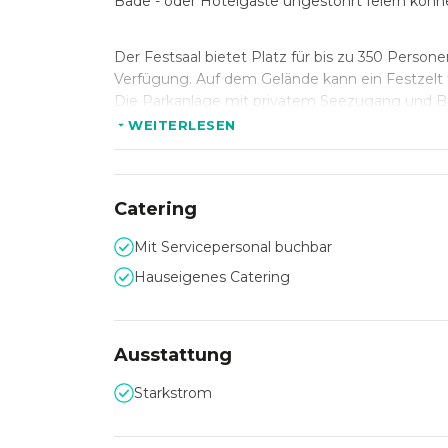
Bade - oder Hotelgäste ungestöhrt feiern könn
Der Festsaal bietet Platz für bis zu 350 Perso
Verfügung. Auf dem Gelände kann ein Festzelt 
Die Parkanlage mit privatem Seezugang und B
WEITERLESEN
Erleben Sie passend zu dieser exklusiven Locati
immer frisch vor Ort mit Zutaten, die von höchst
Catering
Wenn Sie es möchten kümmern wir uns um Alles
Mit Servicepersonal buchbar
Ablauf. Bei uns gibt es keine unerwarteten Kos
Hauseigenes Catering
Ausstattung
Starkstrom