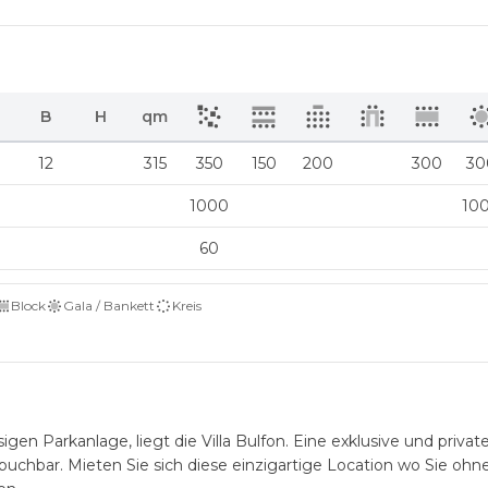
B
H
qm
8
12
315
350
150
200
300
30
1000
10
60
Block
Gala / Bankett
Kreis
igen Parkanlage, liegt die Villa Bulfon. Eine exklusive und privat
buchbar. Mieten Sie sich diese einzigartige Location wo Sie ohn