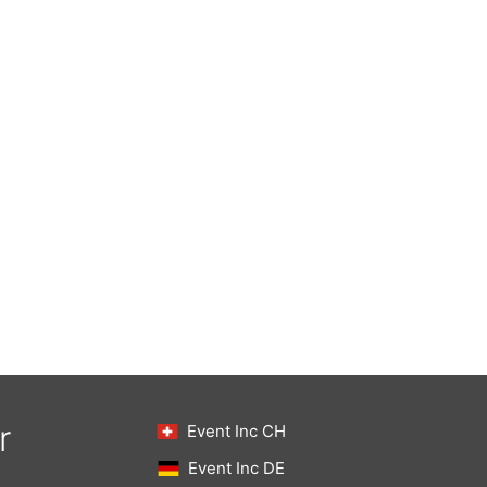
r
Event Inc CH
Event Inc DE