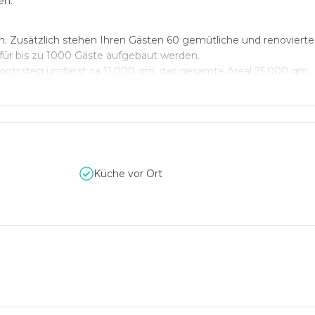
en.
nen. Zusätzlich stehen Ihren Gästen 60 gemütliche und renoviert
für bis zu 1000 Gäste aufgebaut werden.
ootssteg umfasst ca 11.000 qm, das gesamte Areal 25.000 qm.
on ein unvergessliches, verlässliches und pünktliches Catering. 
er Qualität sind.
 - so haben Sie Zeit für Ihre Gäste und geniessen einen entsp
Küche vor Ort
ten im Nachhinein.