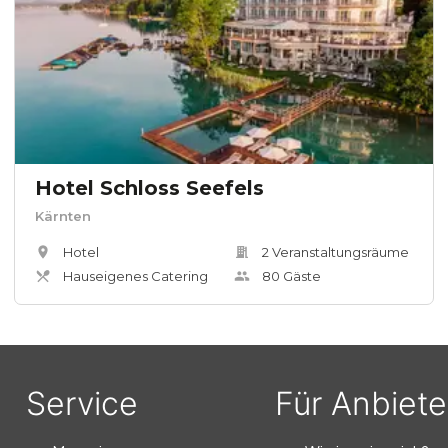
Hotel Schloss Seefels
Kärnten
Hotel
2
Veranstaltungsräum
e
Hauseigenes Catering
80
Gäste
Service
Für Anbiete