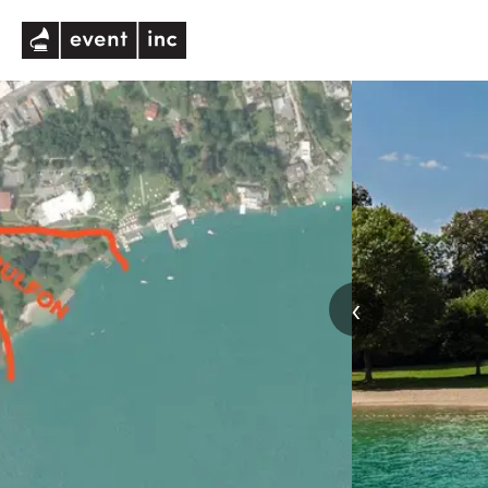
eventinc
‹