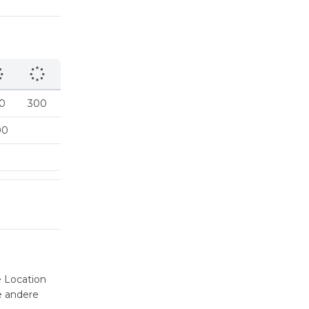
0
300
00
e Location
e andere