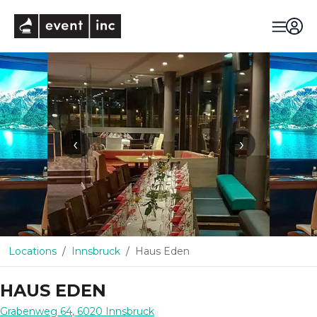
eventinc
‹
›
Locations
Innsbruck
Haus Eden
HAUS EDEN
Grabenweg 64
,
6020
Innsbruck