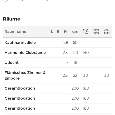
Räume
Raumname
L
B
H
qm
Kaufmannsdiele
4,8
60
Harmoinie Clubräume
2,3
110
140
Utlucht
1,9
16
Flämisches Zimmer &
2,3
22
30
30
Empore
Gesamtlocation
200
180
Gesamtlocation
200
180
Gesamtlocation
200
180