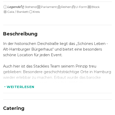
Legende
Stehend
Parlament
Reihen
U-Form
Block
Gala / Bankett
Kreis
Beschreibung
In der historischen Deichstraße liegt das „Schönes Leben -
Alt-Hamburger Bürgerhaus“ und bietet eine besonders
schöne Location für jeden Event.
Auch hier ist das Stacklies Team seinem Prinzip treu
geblieben: Besondere geschichtsträchtige Orte in Hamburg
wieder erlebbar zu machen. Erbaut wurde das barocke
Hamburger Kaufmannshaus im Jahr 1686 als
WEITERLESEN
Außendeichhaus auf der Wasserseite des Schutzwalls. Nach
einem rücksichtsvollem Umbau des denkmalgeschützten
Gebäudes und der Restaurierung der historischen
Stilelemente verzaubert es unsere Gäste heute mit einem
Catering
ganz besonderen Ambiente.