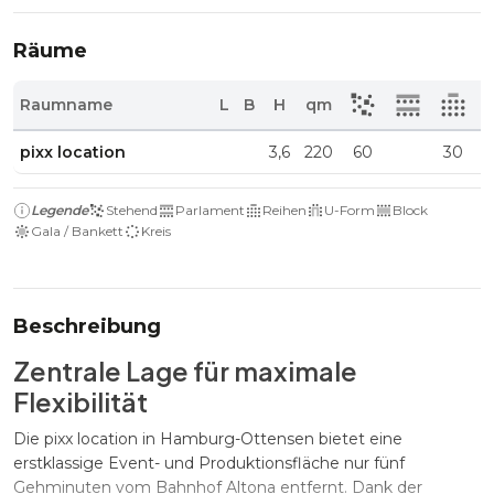
Räume
Raumname
L
B
H
qm
pixx location
3,6
220
60
30
Legende
Stehend
Parlament
Reihen
U-Form
Block
Gala / Bankett
Kreis
Beschreibung
Zentrale Lage für maximale
Flexibilität
Die pixx location in Hamburg-Ottensen bietet eine
erstklassige Event- und Produktionsfläche nur fünf
Gehminuten vom Bahnhof Altona entfernt. Dank der