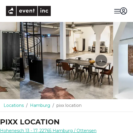
eventinc
‹
›
Locations
Hamburg
pixx location
PIXX LOCATION
Hohenesch 13 - 17
,
22765
Hamburg
/ Ottensen