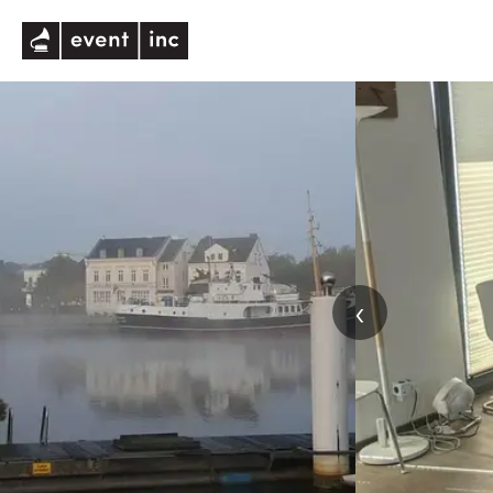
eventinc
‹