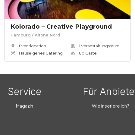
Kolorado – Creative Playground
Hamburg
/ Altona Nord
Eventlocation
1
Veranstaltungsräum
Hauseigenes Catering
80
Gäste
Service
Für Anbiete
Magazin
Wie inseriere ich?