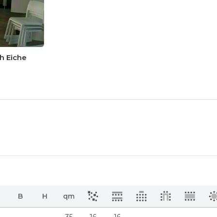
h Eiche
B
H
qm