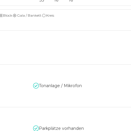
35
16
16
Block
Gala / Bankett
Kreis
Tonanlage / Mikrofon
Parkplätze vorhanden