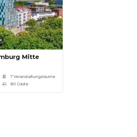
mburg Mitte
7
Veranstaltungsräum
e
80
Gäste