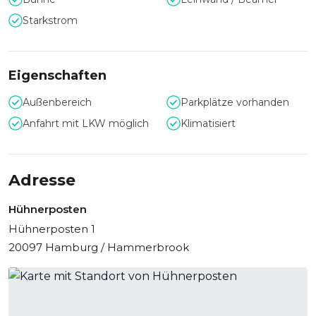
anliegenden Parkhaus 430 Parkplätze. Darüber hinaus
Starkstrom
überzeugt der Hühnerposten mit seiner vielfältigen
Ausstattung wozu eine Garderobe, eine Mietküche und
ein Logistikraum.
Gern steht Ihnen das erfahrene, engagierte und
Eigenschaften
kompetente Team der Location bei der Planung, im Aufbau
und bei Durchführung einer Veranstaltung zur Verfügung
Außenbereich
Parkplätze vorhanden
und verhilft Ihnen zu einem Event der Superlative.
Anfahrt mit LKW möglich
Klimatisiert
Adresse
Hühnerposten
Hühnerposten 1
20097 Hamburg / Hammerbrook