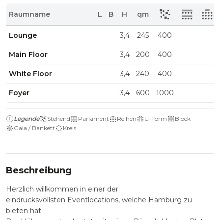
Raumname
L
B
H
qm
Lounge
3,4
245
400
Main Floor
3,4
200
400
White Floor
3,4
240
400
Foyer
3,4
600
1000
Legende
Stehend
Parlament
Reihen
U-Form
Block
Gala / Bankett
Kreis
Beschreibung
Herzlich willkommen in einer der
eindrucksvollsten Eventlocations, welche Hamburg zu
bieten hat.