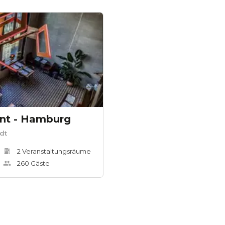
ant - Hamburg
dt
2
Veranstaltungsräum
e
260
Gäste