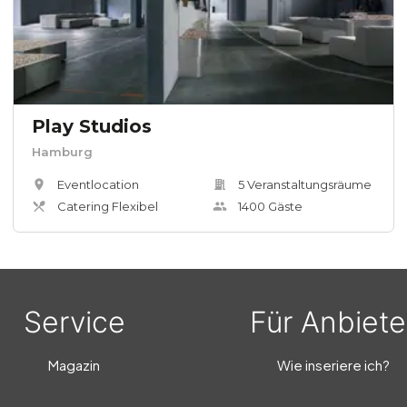
Play Studios
Hamburg
Eventlocation
5
Veranstaltungsräum
e
Catering Flexibel
1400
Gäste
Service
Für Anbiete
Magazin
Wie inseriere ich?