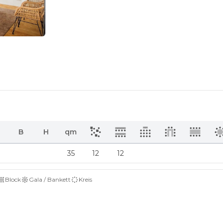
B
H
qm
35
12
12
Block
Gala / Bankett
Kreis