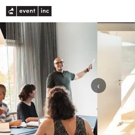
eventinc
‹