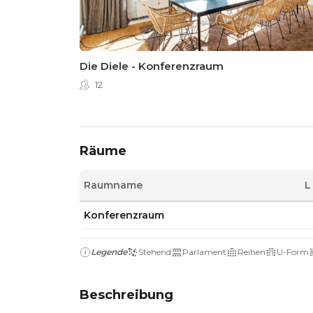
Die Diele - Konferenzraum
12
Räume
Raumname
L
Konferenzraum
Legende
Stehend
Parlament
Reihen
U-Form
Beschreibung