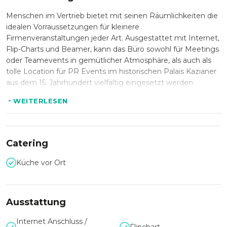
Menschen im Vertrieb bietet mit seinen Räumlichkeiten die
idealen Vorraussetzungen für kleinere
Firmenveranstaltungen jeder Art. Ausgestattet mit Internet,
Flip-Charts und Beamer, kann das Büro sowohl für Meetings
oder Teamevents in gemütlicher Atmosphäre, als auch als
tolle Location für PR Events im historischen Palais Kazianer
aus dem 15. Jahrhundert vielfältig eingesetzt werden.
WEITERLESEN
Durch seine zentrale Lage, ist Menschen im Vertrieb
problemlos auch mit öffentlichen Verkehrsmitteln
erreichbar. Direkt gegenüber des Büros befindet sich die
Catering
beliebte und bekannte Location FRANKOWITSCH, deren
Brötchen und süßen Köstlichkeiten weit über die Grazer
Küche vor Ort
Grenzen hinaus bekannt sind.
Ausstattung
Internet Anschluss /