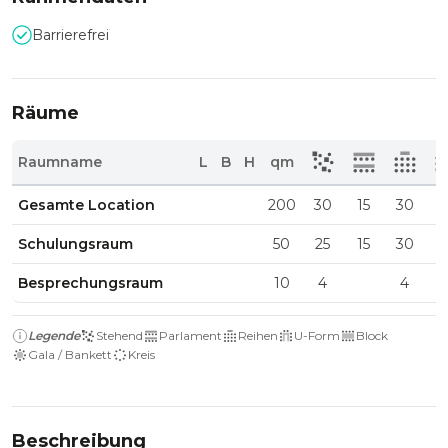
Barrierefrei
Räume
Raumname
L
B
H
qm
Gesamte Location
200
30
15
30
1
Schulungsraum
50
25
15
30
1
Besprechungsraum
10
4
4
Legende
Stehend
Parlament
Reihen
U-Form
Block
Gala / Bankett
Kreis
Beschreibung