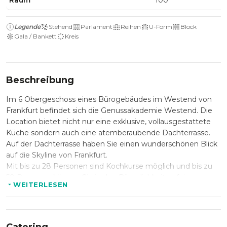
Raum
100
Legende
Stehend
Parlament
Reihen
U-Form
Block
Gala / Bankett
Kreis
Beschreibung
Im 6 Obergeschoss eines Bürogebäudes im Westend von
Frankfurt befindet sich die Genussakademie Westend. Die
Location bietet nicht nur eine exklusive, vollausgestattete
Küche sondern auch eine atemberaubende Dachterrasse.
Auf der Dachterrasse haben Sie einen wunderschönen Blick
auf die Skyline von Frankfurt.
Mit bis zu 28 Personen sind Kochkurse möglich und bis zu
50 Personen können Sie in den Räumlichkeiten feiern.
WEITERLESEN
Zusätzlich stehen ein großer Tagungsraum für bis zu 30
Personen und drei kleinere für bis zu 8 Personen zur
Verfügung.