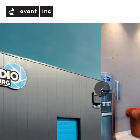
eventinc
‹