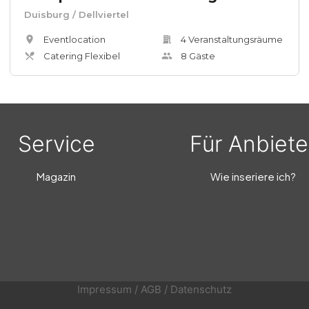
Duisburg
/ Dellviertel
Eventlocation
4
Veranstaltungsräum
e
Catering Flexibel
8
Gäste
Service
Für Anbiete
Magazin
Wie inseriere ich?
Impressum
/
AGB
/
Datenschutz