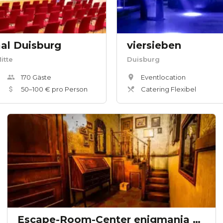
aal Duisburg
viersieben
itte
Duisburg
170
Gäste
Eventlocation
50
–
100
€ pro Person
Catering Flexibel
Escape-Room-Center enigmania Duisburg