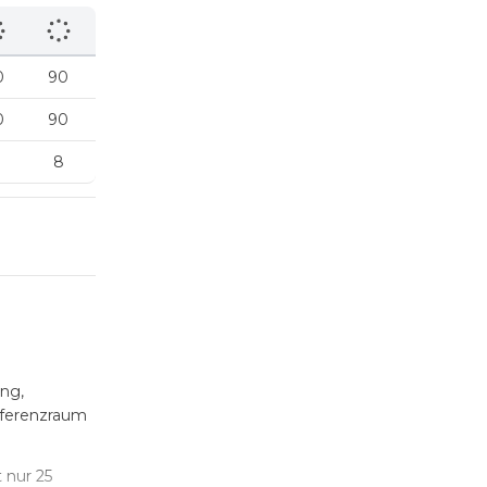
0
90
0
90
8
ing,
nferenzraum
 nur 25