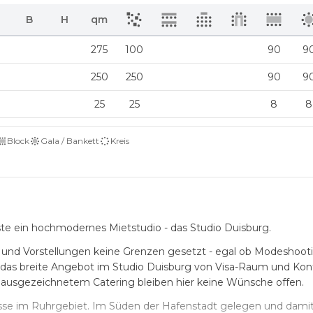
B
H
qm
275
100
90
9
250
250
90
9
25
25
8
8
Block
Gala / Bankett
Kreis
ste ein hochmodernes Mietstudio - das Studio Duisburg.
n und Vorstellungen keine Grenzen gesetzt - egal ob Modeshoot
 das breite Angebot im Studio Duisburg von Visa-Raum und Ko
 ausgezeichnetem Catering bleiben hier keine Wünsche offen.
sse im Ruhrgebiet. Im Süden der Hafenstadt gelegen und damit