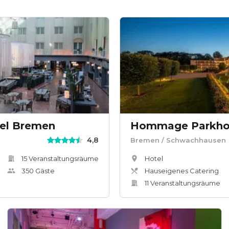
tel Bremen
Hommage Parkho
4,8
Bremen
/ Schwachhausen
15
Veranstaltungsräum
e
Hotel
350
Gäste
Hauseigenes Catering
11
Veranstaltungsräum
e