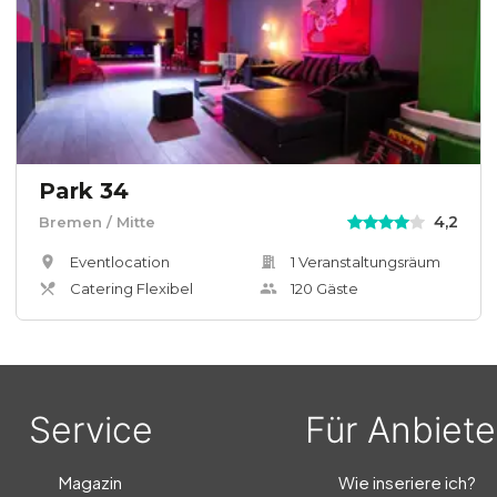
Park 34
4,2
Bremen
/ Mitte
Eventlocation
1
Veranstaltungsräum
Catering Flexibel
120
Gäste
Service
Für Anbiete
Magazin
Wie inseriere ich?