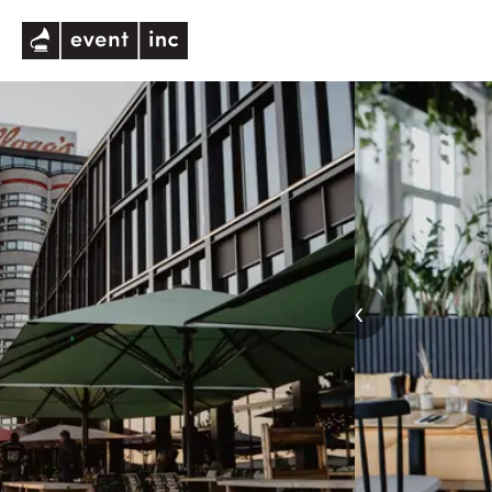
eventinc
‹