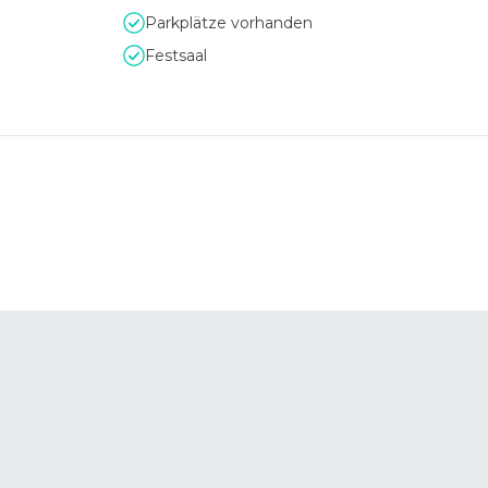
ble Gestaltungsmöglichkeiten individuelle Eventkonzepte unte
Parkplätze vorhanden
Festsaal