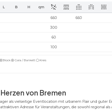
L
B
H
qm
660
660
300
60
100
Block
Gala / Bankett
Kreis
m Herzen von Bremen
er als vielseitige Eventlocation mit urbanem Flair und guter Er
attraktiven Adresse für Veranstaltungen, die sowohl regional als