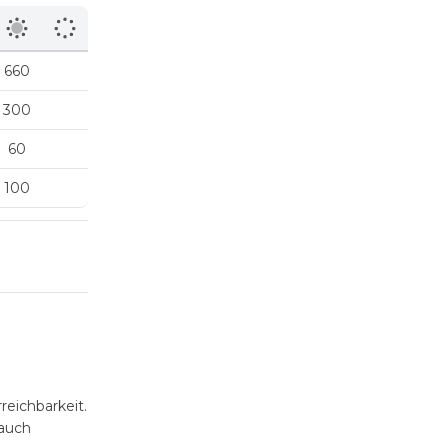
660
300
60
100
reichbarkeit.
 auch