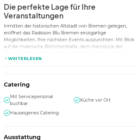
Die perfekte Lage für Ihre
Veranstaltungen
Inmitten der historischen Altstadt von Bremen gelegen,
eröffnet das Radisson Blu Bremen einzigartige
Möglichkeiten, Ihre nächsten Events auszurichten. Mit Blick
auf die malerische Böttcherstraße, dem Herzstück der
Stadt, sind Sie direkt im Zentrum des Geschehens. Diese
WEITERLESEN
ideale Lage erstreckt sich zwischen der Weser und dem
Marktplatz und ermöglicht es Ihnen, das pulsierende Leben
von Bremen in vollen Zügen zu erleben.
Catering
Großzügige Kapazität für jedes
Mit Servicepersonal
Küche vor Ort
Event
buchbar
Hauseigenes Catering
Mit 235 stilvollen Zimmern und Suiten bietet das Radisson
Blu Bremen nicht nur eine beeindruckende Lage, sondern
auch ausreichend Platz für Ihre Veranstaltungen. Jedes
Zimmer ist mit Annehmlichkeiten wie kostenlosen
Ausstattung