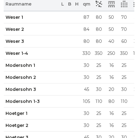
Raumname
L
B
H
qm
Weser 1
87
80
50
70
3
Weser 2
84
80
50
70
3
Weser 3
80
80
40
60
3
Weser 1-4
330
350
250
350
12
Modersohn 1
30
25
16
25
1
Modersohn 2
30
25
16
25
1
Modersohn 3
45
30
20
30
2
Modersohn 1-3
105
110
80
110
3
Hoetger 1
30
25
16
25
1
Hoetger 2
30
25
16
25
1
Hoetger 3
45
30
20
30
2