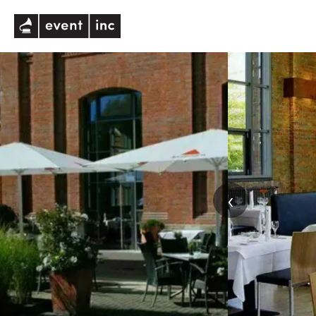
eventinc
‹