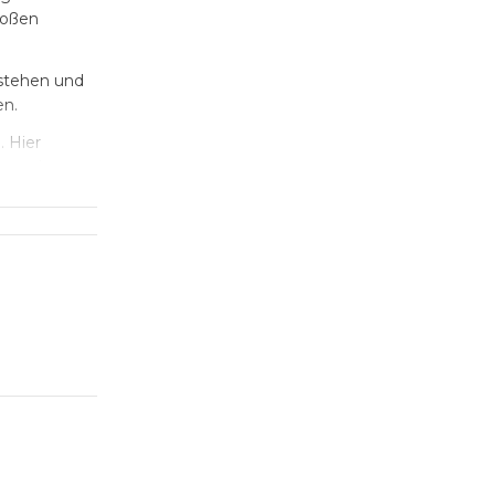
roßen
 stehen und
en.
 Hier
rne ein