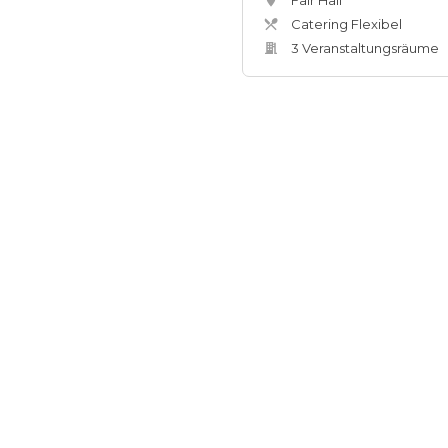
Fair Hall
Catering Flexibel
3
Veranstaltungsräum
e