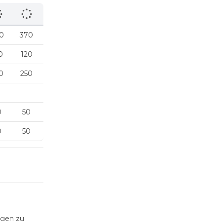
0
370
0
120
0
250
0
50
0
50
ngen zu