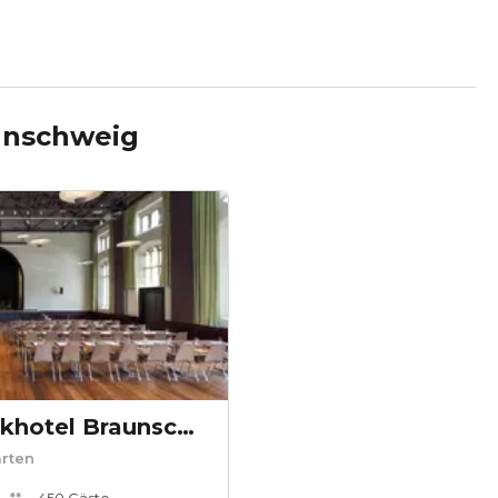
unschweig
Steigenberger Parkhotel Braunschweig
rten