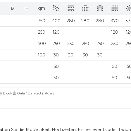
B
H
qm
750
400
280
280
280
370
37
250
120
120
12
400
250
250
250
250
250
25
100
30
30
30
30
50
50
5
50
50
5
Block
Gala / Bankett
Kreis
 haben Sie die Möglichkeit, Hochzeiten, Firmenevents oder Tagu