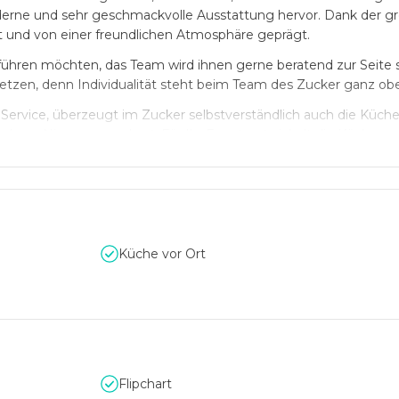
moderne und sehr geschmackvolle Ausstattung hervor. Dank der g
et und von einer freundlichen Atmosphäre geprägt.
führen möchten, das Team wird ihnen gerne beratend zur Seite
etzen, denn Individualität steht beim Team des Zucker ganz ob
ice, überzeugt im Zucker selbstverständlich auch die Küche.
ohem Niveau gezaubert. Für Ihr Event entwickelt die Küche ge
nzept passt.
Küche vor Ort
Flipchart