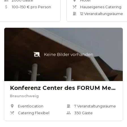
2000
Gäste
Hotel
100
–
150
€ pro Person
Hauseigenes Catering
12
Veranstaltungsräum
e
Konferenz Center des FORUM Medienhauses
Braunschweig
Eventlocation
7
Veranstaltungsräum
e
Catering Flexibel
350
Gäste