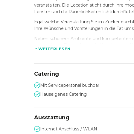
veranstalten. Die Location sticht durch ihre 
Fenster sind die Räumlichkeiten lichtdurchflut
Egal welche Veranstaltung Sie im Zucker durch
Ihre Wünsche und Vorstellungen in die Tat ums
Neben schönem Ambiente und kompetentem Serv
werden jeden Tag aufregende Kreationen auf h
WEITERLESEN
individuelles Angebot, das perfekt zu Ihrem Ko
Catering
Mit Servicepersonal buchbar
Hauseigenes Catering
Ausstattung
Internet Anschluss / WLAN