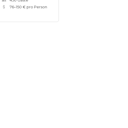
450
Gäste
76
–
150
€ pro Person