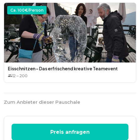
Ca.
100
€/Person
Eisschnitzen - Das erfrischend kreative Teamevent
12
–
200
Zum Anbieter dieser Pauschale
Preis anfragen