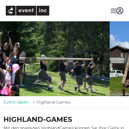
eventinc
‹
›
Event Ideen
Highland-Games
HIGHLAND-GAMES
Mit den spassigen HighlandGames können Sie Ihre Gäste in