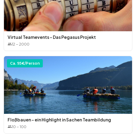
Virtual Teamevents - Das Pegasus Projekt
12
–
2000
Ca.
95
€/Person
Floßbauen - ein Highlight in Sachen Teambildung
10
–
100