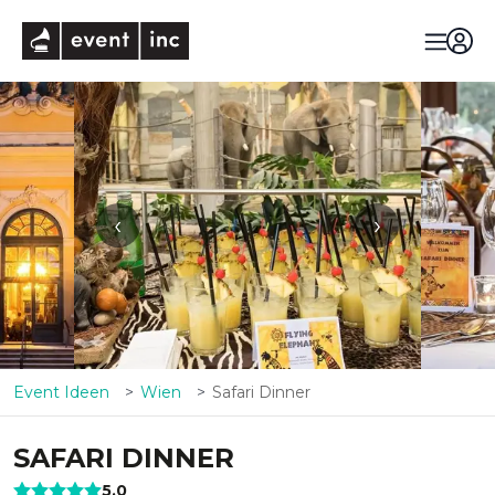
eventinc
‹
›
Event Ideen
Wien
Safari Dinner
SAFARI DINNER
5,0