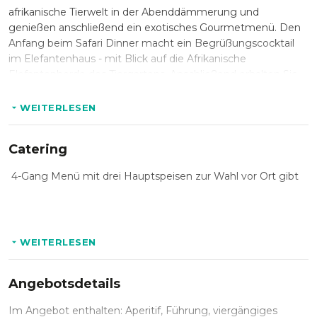
afrikanische Tierwelt in der Abenddämmerung und
genießen anschließend ein exotisches Gourmetmenü. Den
Anfang beim Safari Dinner macht ein Begrüßungscocktail
im Elefantenhaus - mit Blick auf die Afrikanische
Elefantenherde des Tiergartens. Anschließend erhalten Sie
eine Abendführung durch den Zoo und erleben viele
afrikanische Tierarten - darunter Strauße, Zebras, Geparde
WEITERLESEN
und Giraffen. Als Abschluss des spannenden Abends, speisen
Sie im prunkvollen Kaiserpavillon, bei Schönwetter auf der
Catering
Terrasse mit Blick auf die afrikanische Tierwelt.
4-Gang Menü mit drei Hauptspeisen zur Wahl vor Ort gibt
WEITERLESEN
Angebotsdetails
Im Angebot enthalten: Aperitif, Führung, viergängiges