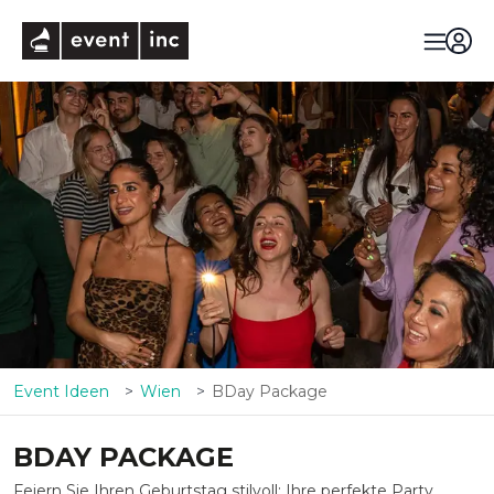
eventinc
Event Ideen
Wien
BDay Package
BDAY PACKAGE
Feiern Sie Ihren Geburtstag stilvoll: Ihre perfekte Party