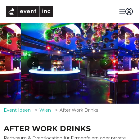
eventinc
‹
›
Event Ideen
Wien
After Work Drinks
AFTER WORK DRINKS
Partyraum & Eventlocation für Firmenfeiern oder private