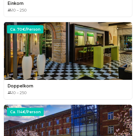
Einkorn
10
–
250
Ca.
70
€/Person
Doppelkorn
10
–
250
Ca.
114
€/Person