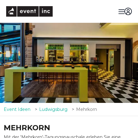
eventinc
Event Ideen
Ludwigsburg
Mehrkorn
MEHRKORN
Mit der 'Mehrkorn'-Tagungspauschale erleben Sie eine