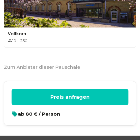
Vollkorn
10
–
250
Zum Anbieter dieser Pauschale
Preis anfragen
ab
80
€ / Person