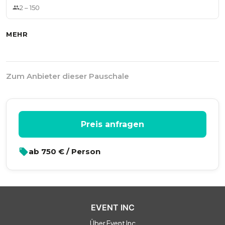
2
–
150
MEHR
Zum Anbieter dieser Pauschale
Preis anfragen
ab
750
€ / Person
EVENT INC
Über Event Inc