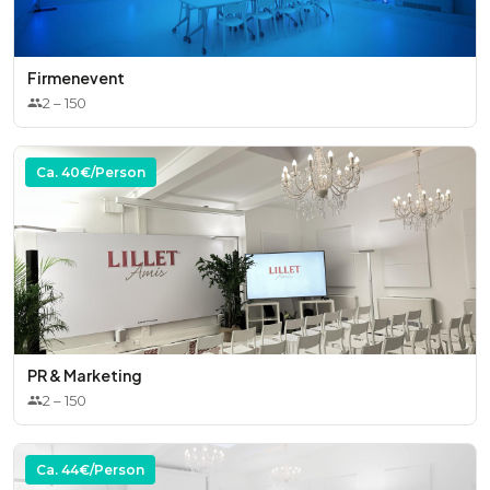
Firmenevent
2
–
150
Ca.
40
€/Person
PR & Marketing
2
–
150
Ca.
44
€/Person