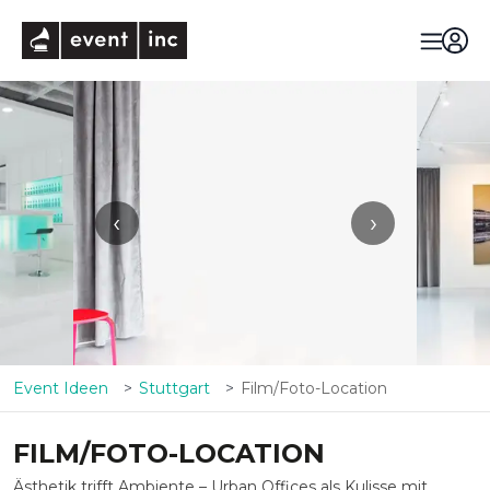
eventinc
‹
›
Event Ideen
Stuttgart
Film/Foto-Location
FILM/FOTO-LOCATION
Ästhetik trifft Ambiente – Urban Offices als Kulisse mit