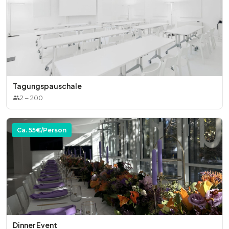
Tagungspauschale
2
–
200
Ca.
55
€/Person
Dinner Event