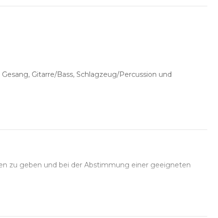
n Gesang, Gitarre/Bass, Schlagzeug/Percussion und
des Workshops
nd Monitore
nlage
en zu geben und bei der Abstimmung einer geeigneten