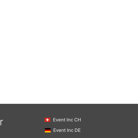
r
Event Inc CH
Event Inc DE