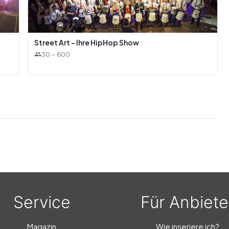
Street Art - Ihre HipHop Show
30
–
600
Service
Für Anbiete
Magazin
Wie inseriere ich?