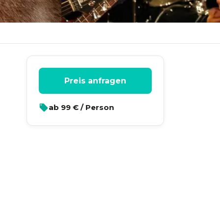
Preis anfragen
ab
99
€ / Person