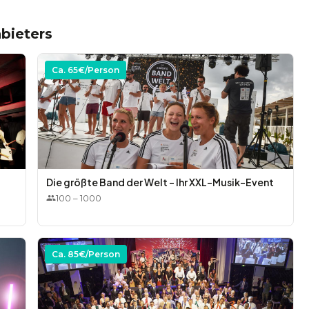
bieters
Ca.
65
€/Person
Die größte Band der Welt - Ihr XXL-Musik-Event
100
–
1000
Ca.
85
€/Person