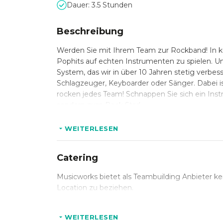
Dauer: 3.5 Stunden
Beschreibung
Werden Sie mit Ihrem Team zur Rockband! In kü
Pophits auf echten Instrumenten zu spielen. U
System, das wir in über 10 Jahren stetig verbess
Schlagzeuger, Keyboarder oder Sänger. Dabei is
rocken jedes Team! Schnappen Sie sich ein Ins
sondern zum Rock Star!
WEITERLESEN
Catering
Musicworks bietet als Teambuilding Anbieter kei
Location zu beziehen.
WEITERLESEN