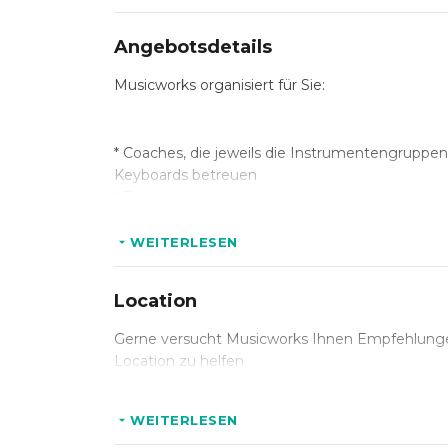
Angebotsdetails
Musicworks organisiert für Sie:
* Coaches, die jeweils die Instrumentengruppe
Keyboards betreuen
* Techniker
* Konzeption, Organisation und Durchführung 
* Bereitstellung aller Instrumente, Verstärker u
WEITERLESEN
* Bereitstellung der Raumbeschallung/ Sounda
* Auf- und Abbau des gesamten Equipments
Location
Gerne versucht Musicworks Ihnen Empfehlung
Location zu helfen.
WEITERLESEN