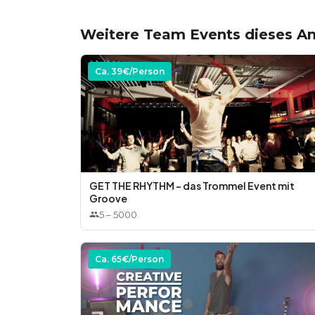
Weitere Team Events dieses An
Ca.
39
€/Person
GET THE RHYTHM – das Trommel Event mit
Groove
5
–
5000
Ca.
65
€/Person