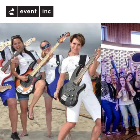
eventinc
‹