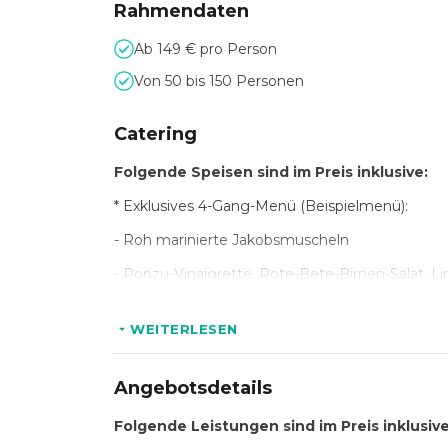
Rahmendaten
Ab 149 € pro Person
Von 50 bis 150 Personen
Catering
Folgende Speisen sind im Preis inklusive:
* Exklusives 4-Gang-Menü (Beispielmenü):
- Roh marinierte Jakobsmuscheln
- Ponzu-Vinaigrette, Rote-Bete-Birnen-Salat, 
***
WEITERLESEN
- 24 Stunden gegarter Krustenbraten mit Orang
***
Angebotsdetails
- Niedergegartes Kabeljaufilet auf Trüffelknöpf
Folgende Leistungen sind im Preis inklusive
oder