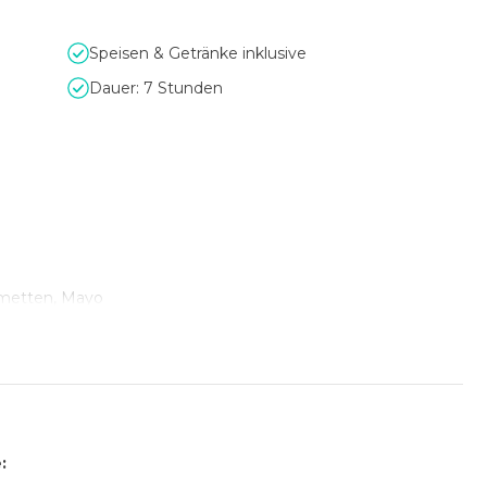
Speisen & Getränke inklusive
Dauer: 7 Stunden
Limetten, Mayo
enjus & Kürbispüree
le, Pastinaken-Chips, Bärlauch-Pesto
: