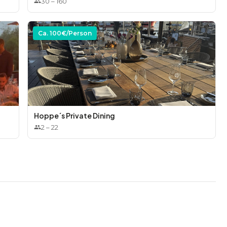
30
–
160
prache aus der Weinkarte)
Ca.
100
€/Person
en Zwickel
nalco Zitrone, Säfte und Saftschorlen
Hoppe´s Private Dining
2
–
22
chkaffee, Espresso
ka / Limoncello / Helbing Kümmel, Grappa
le