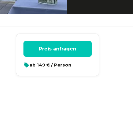
Preis anfragen
ab
149
€ / Person