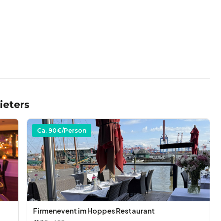
sengarnele
in
ieters
Ca.
90
€/Person
rry
Firmenevent im Hoppes Restaurant